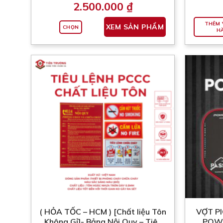
2.500.000
₫
Sản
THÊM 
XEM SẢN PHẨM
CHỌN
phẩm
H
này
có
nhiều
biến
thể.
Các
tùy
chọn
có
thể
được
chọn
trên
trang
sản
( HỎA TỐC – HCM ) [Chất liệu Tôn
VỢT PI
phẩm
Không Gỉ]- Bảng Nội Quy – Tiêu
POW