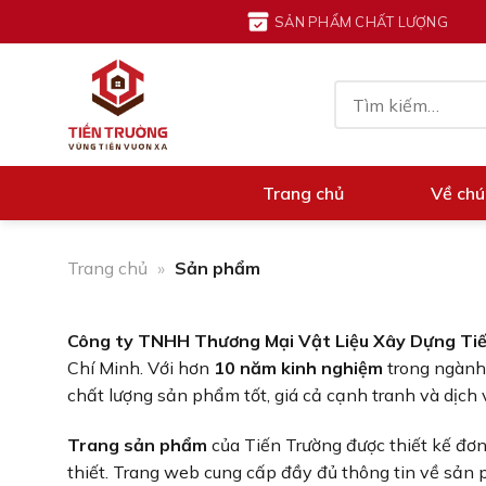
Chuyển
SẢN PHẨM CHẤT LƯỢNG
đến
nội
Tìm
dung
kiếm:
Trang chủ
Về chú
Trang chủ
»
Sản phẩm
Công ty TNHH Thương Mại Vật Liệu Xây Dựng Ti
Chí Minh.
Với hơn
10 năm kinh nghiệm
trong ngành,
chất lượng sản phẩm tốt, giá cả cạnh tranh và dịch
Trang sản phẩm
của Tiến Trường được thiết kế đơn
thiết. Trang web cung cấp đầy đủ thông tin về sản 