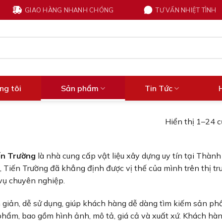
GIAO HÀNG NHANH CHÓNG
TƯ VẤN NHIỆT TÌNH
ng tôi
Sản phẩm
Tin Tức
Hiển thị 1–24 c
ến Trường
là nhà cung cấp vật liệu xây dựng uy tín tại Thàn
 Tiến Trường đã khẳng định được vị thế của mình trên thị t
 vụ chuyên nghiệp.
 giản, dễ sử dụng, giúp khách hàng dễ dàng tìm kiếm sản p
phẩm, bao gồm hình ảnh, mô tả, giá cả và xuất xứ. Khách hà