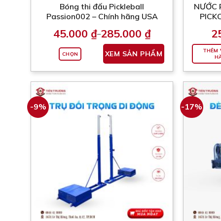
Bóng thi đấu Pickleball
NƯỚC 
phẩm
Passion002 – Chính hãng USA
PICK
45.000
₫
285.000
₫
2
–
Khoảng
giá:
Sản
từ
THÊM 
XEM SẢN PHẨM
CHỌN
phẩm
45.000 ₫
H
đến
này
285.000 ₫
có
nhiều
biến
-9%
-17%
thể.
Các
tùy
chọn
có
thể
được
chọn
trên
trang