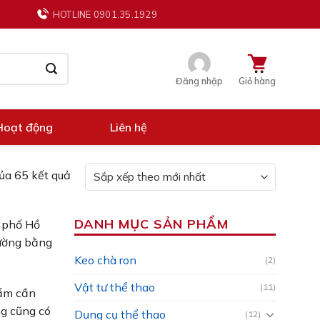
HOTLINE 0901.35.1929
Đăng nhập
Giỏ hàng
Hoạt động
Liên hệ
ủa 65 kết quả
DANH MỤC SẢN PHẨM
h phố Hồ
rường bằng
Keo chà ron
(2)
Vật tư thể thao
(11)
hẩm cần
ng cũng có
Dụng cụ thể thao
(12)