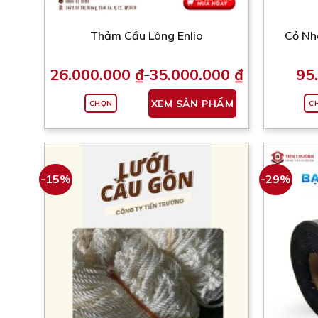
Thảm Cầu Lông Enlio
Cỏ Nhâ
26.000.000
₫
35.000.000
₫
95
–
Khoảng
giá:
Sản
từ
XEM SẢN PHẨM
CHỌN
C
phẩm
26.000.000 ₫
đến
này
35.000.000 ₫
có
nhiều
biến
-15%
-29%
thể.
Các
tùy
chọn
có
thể
được
chọn
trên