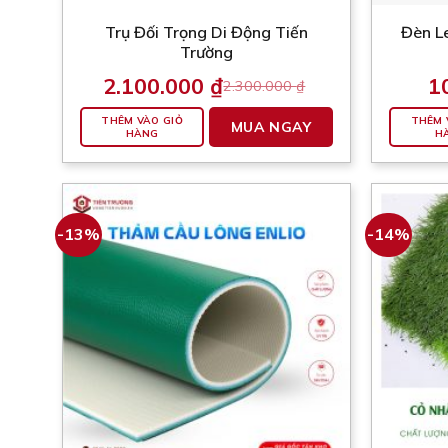
sản
Trụ Đối Trọng Di Động Tiến
Đèn L
phẩm
Trường
2.100.000
₫
1
2.300.000
₫
Giá
Giá
gốc
hiện
là:
tại
THÊM VÀO GIỎ
THÊM 
MUA NGAY
2.300.000 ₫.
là:
HÀNG
H
2.100.000 ₫.
-13%
-14%