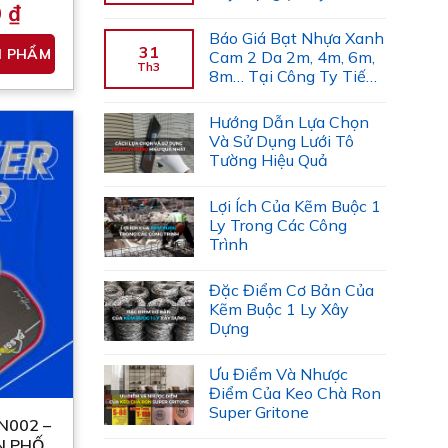
0
₫
Gợi Ý)
Sản
Báo Giá Bạt Nhựa Xanh
31
N PHẨM
Cam 2 Da 2m, 4m, 6m,
phẩm
Th3
8m… Tại Công Ty Tiến
này
Trường
có
Hướng Dẫn Lựa Chọn
nhiều
Và Sử Dụng Lưới Tô
biến
Tường Hiệu Quả
thể.
Các
Lợi Ích Của Kẽm Buộc 1
tùy
Ly Trong Các Công
chọn
Trình
có
thể
Đặc Điểm Cơ Bản Của
Kẽm Buộc 1 Ly Xây
được
Dựng
chọn
trên
Ưu Điểm Và Nhược
trang
Điểm Của Keo Chà Ron
sản
Super Gritone
N002 –
phẩm
N PHỐI