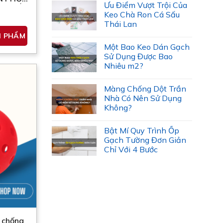
Ưu Điểm Vượt Trội Của
Y TIẾN
Keo Chà Ron Cá Sấu
Thái Lan
Sản
N PHẨM
phẩm
Một Bao Keo Dán Gạch
này
Sử Dụng Được Bao
có
Nhiêu m2?
nhiều
biến
Màng Chống Dột Trần
thể.
Nhà Có Nên Sử Dụng
Các
Không?
tùy
chọn
Bật Mí Quy Trình Ốp
Gạch Tường Đơn Giản
có
Chỉ Với 4 Bước
thể
được
chọn
trên
trang
sản
ỗ chống
phẩm