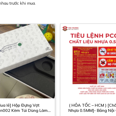
hau trước khi mua.
ua lẻ] Hộp Đựng Vợt
( HỎA TỐC – HCM ) [Chấ
on002 Kèm Túi Dùng Làm
Nhựa 0.5MM]- Bảng Nội 
Quà Tặng
Tiêu Lệnh PCCC, Cấm Lử