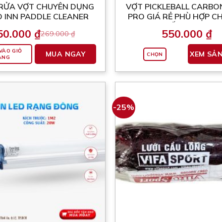
RỬA VỢT CHUYÊN DỤNG
VỢT PICKLEBALL CARBO
phẩm
O INN PADDLE CLEANER
PRO GIÁ RẺ PHÙ HỢP C
ĐỐI TƯỢNG
50.000
₫
550.000
₫
269.000
₫
Giá
Giá
gốc
hiện
là:
tại
VÀO GIỎ
MUA NGAY
XEM SẢ
CHỌN
269.000 ₫.
là:
ÀNG
250.000 ₫.
-25%