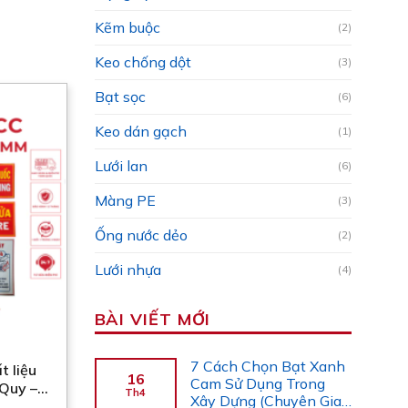
Kẽm buộc
(2)
Keo chống dột
(3)
Bạt sọc
(6)
Keo dán gạch
(1)
Lưới lan
(6)
Màng PE
(3)
Ống nước dẻo
(2)
Lưới nhựa
(4)
BÀI VIẾT MỚI
7 Cách Chọn Bạt Xanh
t liệu
16
Cam Sử Dụng Trong
Quy –
Th4
Xây Dựng (Chuyên Gia
a – Cấm