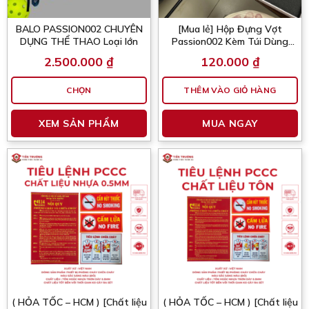
BALO PASSION002 CHUYÊN
[Mua lẻ] Hộp Đựng Vợt
DỤNG THỂ THAO Loại lớn
Passion002 Kèm Túi Dùng
Làm Quà Tặng
2.500.000
₫
120.000
₫
CHỌN
THÊM VÀO GIỎ HÀNG
Sản
XEM SẢN PHẨM
MUA NGAY
phẩm
này
có
nhiều
biến
thể.
Các
tùy
chọn
có
thể
được
chọn
( HỎA TỐC – HCM ) [Chất liệu
( HỎA TỐC – HCM ) [Chất liệu