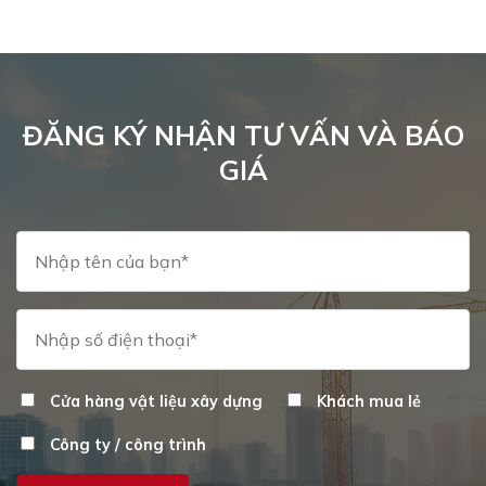
bi
th
Cá
tù
ch
có
ĐĂNG KÝ NHẬN TƯ VẤN VÀ BÁO
th
GIÁ
đư
ch
tr
tr
sả
p
Cửa hàng vật liệu xây dựng
Khách mua lẻ
Công ty / công trình