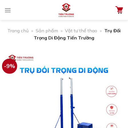
Chuyển
đến
nội
dung
Trang chủ
»
Sản phẩm
»
Vật tư thể thao
»
Trụ Đối
Trọng Di Động Tiến Trường
-9%