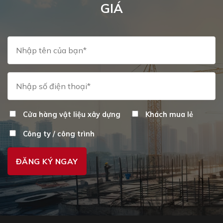
GIÁ
chọn
có
thể
được
chọn
trên
trang
sản
phẩm
Cửa hàng vật liệu xây dựng
Khách mua lẻ
Công ty / công trình