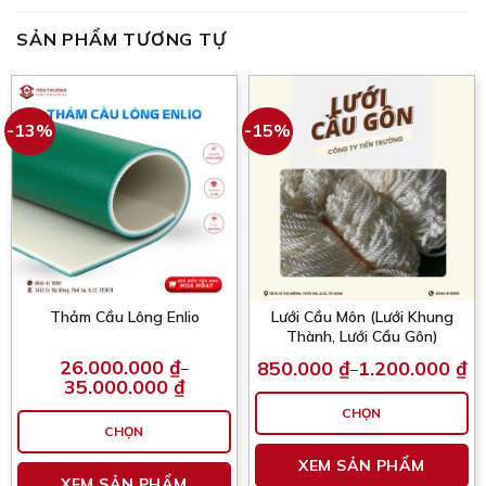
SẢN PHẨM TƯƠNG TỰ
-13%
-15%
Thảm Cầu Lông Enlio
Lưới Cầu Môn (Lưới Khung
Thành, Lưới Cầu Gôn)
26.000.000
₫
850.000
₫
1.200.000
₫
–
–
Khoảng
Khoảng
35.000.000
₫
giá:
giá:
từ
từ
CHỌN
850.000 ₫
26.000.000 ₫
đến
CHỌN
đến
Sả
1.200.000 ₫
35.000.000 ₫
Sản
XEM SẢN PHẨM
p
XEM SẢN PHẨM
phẩm