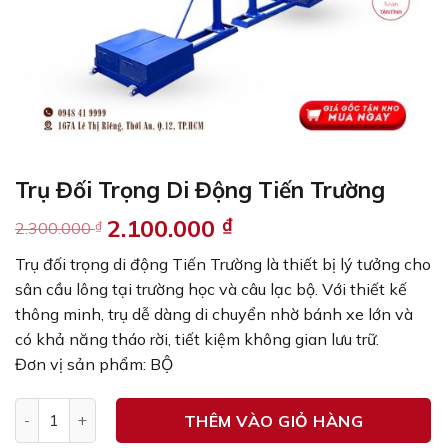
Trụ Đối Trọng Di Động Tiến Trường
2.100.000
₫
2.300.000
₫
Giá
Giá
gốc
hiện
Trụ đối trọng di động Tiến Trường là thiết bị lý tưởng cho
là:
tại
sân cầu lông tại trường học và câu lạc bộ. Với thiết kế
2.300.000 ₫.
là:
thông minh, trụ dễ dàng di chuyển nhờ bánh xe lớn và
2.100.000 ₫.
có khả năng tháo rời, tiết kiệm không gian lưu trữ.
Đơn vị sản phẩm: BỘ
Trụ Đối Trọng Di Động Tiến Trường số lượng
THÊM VÀO GIỎ HÀNG