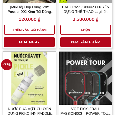
chọn
ch
[Mua lẻ] Hộp Đựng Vợt
BALO PASSION002 CHUYÊN
trên
tr
Passion002 Kèm Túi Dùng
DỤNG THỂ THAO Loại lớn
trang
tr
Làm Quà Tặng
120.000
₫
2.500.000
₫
sản
sả
phẩm
p
THÊM VÀO GIỎ HÀNG
CHỌN
Sả
MUA NGAY
XEM SẢN PHẨM
p
nà
có
nh
bi
-7%
th
Cá
tù
ch
có
th
đư
ch
NƯỚC RỬA VỢT CHUYÊN
VỢT PICKLEBALL
tr
DỤNG PICKO INN PADDLE
PASSION002 – POWER TOUR