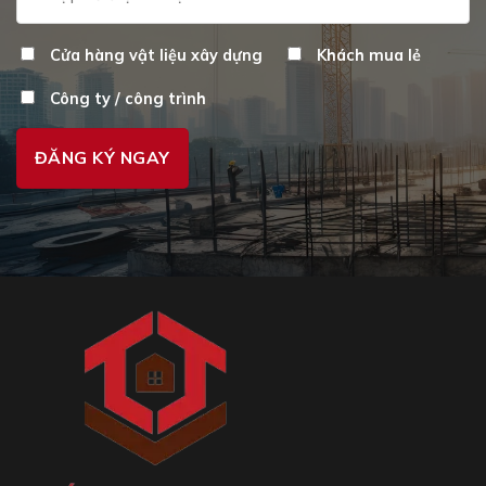
p
Cửa hàng vật liệu xây dựng
Khách mua lẻ
Công ty / công trình