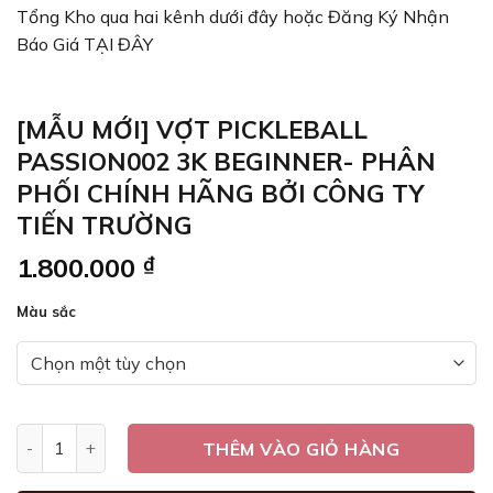
Tổng Kho qua hai kênh dưới đây hoặc Đăng Ký Nhận
Báo Giá TẠI ĐÂY
[MẪU MỚI] VỢT PICKLEBALL
PASSION002 3K BEGINNER- PHÂN
PHỐI CHÍNH HÃNG BỞI CÔNG TY
TIẾN TRƯỜNG
1.800.000
₫
Màu sắc
[MẪU MỚI] VỢT PICKLEBALL PASSION002 3K BEGINNER- PH
THÊM VÀO GIỎ HÀNG