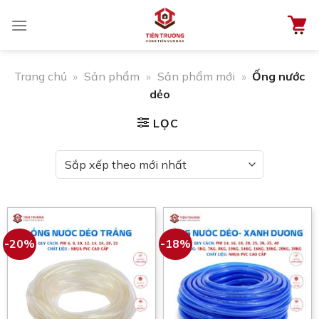
Chuyển
đến
nội
dung
Trang chủ
»
Sản phẩm
»
Sản phẩm mới
»
Ống nước
dẻo
LỌC
-20%
-18%