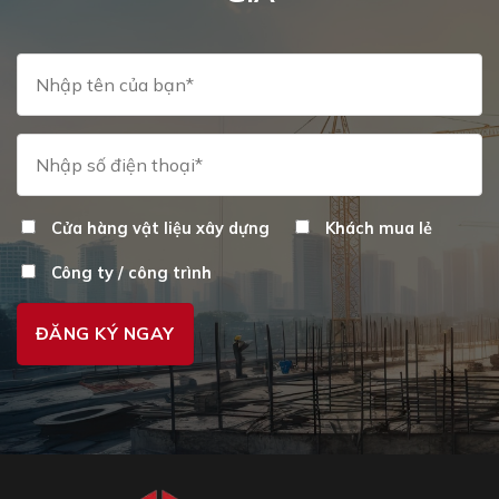
chọn
ch
trên
tr
trang
tr
sản
sả
phẩm
p
Cửa hàng vật liệu xây dựng
Khách mua lẻ
Công ty / công trình