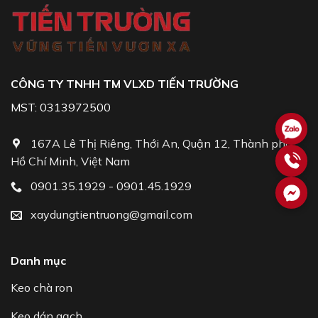
CÔNG TY TNHH TM VLXD TIẾN TRƯỜNG
MST: 0313972500
167A Lê Thị Riêng, Thới An, Quận 12, Thành phố
Hồ Chí Minh, Việt Nam
0901.35.1929 - 0901.45.1929
xaydungtientruong@gmail.com
Danh mục
Keo chà ron
Keo dán gạch