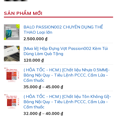
SẢN PHẨM MỚI
BALO PASSION002 CHUYÊN DỤNG THỂ
THAO Loại lớn
2.500.000
₫
[Mua lẻ] Hộp Đựng Vợt Passion002 Kèm Túi
Dùng Làm Quà Tặng
120.000
₫
( HỎA TỐC - HCM ) [Chất liệu Nhựa 0.5MM]-
Bảng Nội Quy - Tiêu Lệnh PCCC, Cấm Lửa -
Cấm thuốc
Khoảng
35.000
₫
–
45.000
₫
giá:
( HỎA TỐC - HCM ) [Chất liệu Tôn Không Gỉ]-
từ
Bảng Nội Quy - Tiêu Lệnh PCCC, Cấm Lửa -
35.000 ₫
Cấm thuốc
đến
Khoảng
32.000
₫
–
40.000
₫
45.000 ₫