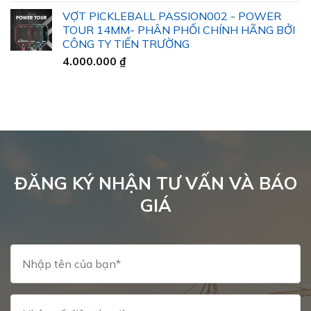
giá:
VỢT PICKLEBALL PASSION002 - POWER
từ
TOUR 14MM- PHÂN PHỐI CHÍNH HÃNG BỞI
32.000 ₫
CÔNG TY TIẾN TRƯỜNG
đến
4.000.000
₫
40.000 ₫
ĐĂNG KÝ NHẬN TƯ VẤN VÀ BÁO
GIÁ