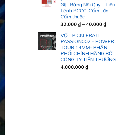
35.000 ₫
Gỉ]- Bảng Nội Quy - Tiêu
đến
Lệnh PCCC, Cấm Lửa -
45.000 ₫
Cấm thuốc
Khoảng
32.000
₫
–
40.000
₫
giá:
VỢT PICKLEBALL
từ
PASSION002 - POWER
32.000 ₫
TOUR 14MM- PHÂN
đến
PHỐI CHÍNH HÃNG BỞI
40.000 ₫
CÔNG TY TIẾN TRƯỜNG
4.000.000
₫