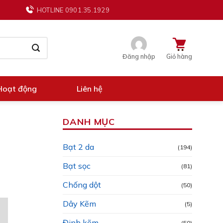
HOTLINE 0901.35.1929
Đăng nhập
Giỏ hàng
Hoạt động
Liên hệ
DANH MỤC
Bạt 2 da
(194)
Bạt sọc
(81)
Chống dột
(50)
Dây Kẽm
(5)
Đinh kẽm
(50)