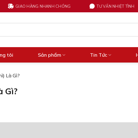
GIAO HÀNG NHANH CHÓNG
TƯ VẤN NHIỆT TÌNH
ng tôi
Sản phẩm
Tin Tức
ì) Là Gì?
à Gì?