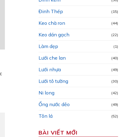
Đinh Thép
(15)
Keo chà ron
(44)
Keo dán gạch
(22)
Làm dẹp
(1)
Lưới che lan
(40)
Lưới nhựa
(49)
c
Lưới tô tường
(30)
Ni long
(42)
Ống nước dẻo
(49)
Tôn lá
(52)
BÀI VIẾT MỚI