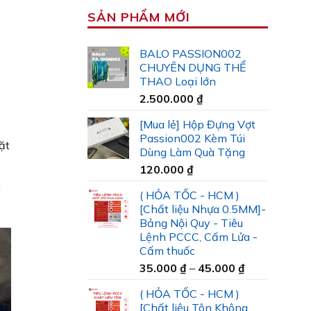
SẢN PHẨM MỚI
BALO PASSION002
CHUYÊN DỤNG THỂ
THAO Loại lớn
2.500.000
₫
[Mua lẻ] Hộp Đựng Vợt
Passion002 Kèm Túi
ặt
Dùng Làm Quà Tặng
120.000
₫
c
( HỎA TỐC - HCM )
[Chất liệu Nhựa 0.5MM]-
Bảng Nội Quy - Tiêu
Lệnh PCCC, Cấm Lửa -
Cấm thuốc
Khoảng
35.000
₫
–
45.000
₫
giá:
( HỎA TỐC - HCM )
từ
[Chất liệu Tôn Không