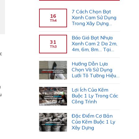
7 Cách Chọn Bạt
16
Xanh Cam Sử Dụng
Th4
Trong Xây Dựng
(Chuyên Gia Gợi Ý)
Báo Giá Bạt Nhựa
31
Xanh Cam 2 Da 2m,
Th3
4m, 6m, 8m… Tại
c
Công Ty Tiến Trường
Hướng Dẫn Lựa
Chọn Và Sử Dụng
Lưới Tô Tường Hiệu
Quả
u
Lợi Ích Của Kẽm
u
Buộc 1 Ly Trong Các
Công Trình
Đặc Điểm Cơ Bản
Của Kẽm Buộc 1 Ly
Xây Dựng