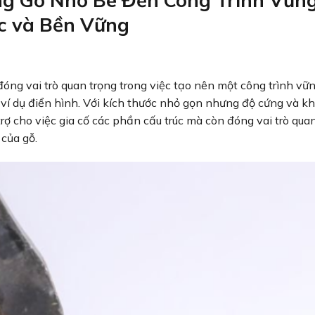
ng Gỗ Nhỏ Bé Đến Công Trình Vữn
c và Bền Vững
đóng vai trò quan trọng trong việc tạo nên một công trình vữ
 ví dụ điển hình. Với kích thước nhỏ gọn nhưng độ cứng và k
rợ cho việc gia cố các phần cấu trúc mà còn đóng vai trò qua
 của gỗ.