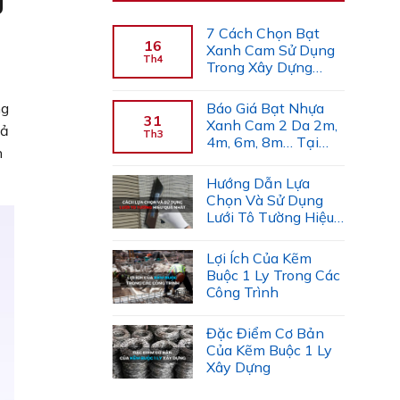
g
7 Cách Chọn Bạt
16
Xanh Cam Sử Dụng
Th4
Trong Xây Dựng
(Chuyên Gia Gợi Ý)
ng
Báo Giá Bạt Nhựa
31
Xanh Cam 2 Da 2m,
hả
Th3
4m, 6m, 8m… Tại
n
Công Ty Tiến Trường
Hướng Dẫn Lựa
Chọn Và Sử Dụng
Lưới Tô Tường Hiệu
Quả
Lợi Ích Của Kẽm
Buộc 1 Ly Trong Các
Công Trình
Đặc Điểm Cơ Bản
Của Kẽm Buộc 1 Ly
Xây Dựng