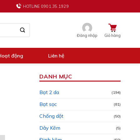
HOTLINE 0901.35.1929
Đăng nhập
Giỏ hàng
Hoạt động
Liên hệ
DANH MỤC
Bạt 2 da
(194)
Bạt sọc
(81)
Chống dột
(50)
Dây Kẽm
(5)
Đinh kẽm
(50)