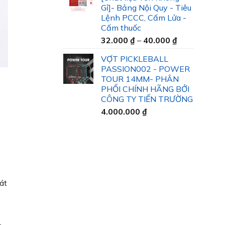
35.000 ₫
Gỉ]- Bảng Nội Quy - Tiêu
đến
Lệnh PCCC, Cấm Lửa -
45.000 ₫
Cấm thuốc
Khoảng
32.000
₫
–
40.000
₫
giá:
VỢT PICKLEBALL
từ
PASSION002 - POWER
32.000 ₫
TOUR 14MM- PHÂN
đến
PHỐI CHÍNH HÃNG BỞI
40.000 ₫
CÔNG TY TIẾN TRƯỜNG
4.000.000
₫
át