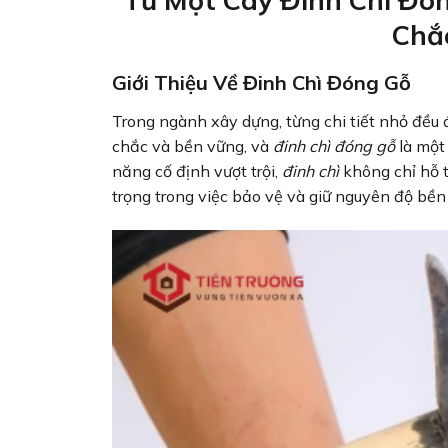
Từ Một Cây Đinh Chì Đó
Chắ
Giới Thiệu Về Đinh Chì Đóng Gỗ
Trong ngành xây dựng, từng chi tiết nhỏ đều 
chắc và bền vững, và
đinh chì đóng gỗ
là một
năng cố định vượt trội,
đinh chì
không chỉ hỗ t
trọng trong việc bảo vệ và giữ nguyên độ bền