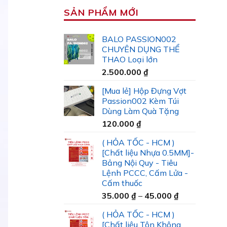
SẢN PHẨM MỚI
BALO PASSION002
CHUYÊN DỤNG THỂ
THAO Loại lớn
2.500.000
₫
[Mua lẻ] Hộp Đựng Vợt
Passion002 Kèm Túi
Dùng Làm Quà Tặng
120.000
₫
( HỎA TỐC - HCM )
[Chất liệu Nhựa 0.5MM]-
Bảng Nội Quy - Tiêu
Lệnh PCCC, Cấm Lửa -
Cấm thuốc
Khoảng
35.000
₫
–
45.000
₫
giá:
( HỎA TỐC - HCM )
từ
[Chất liệu Tôn Không