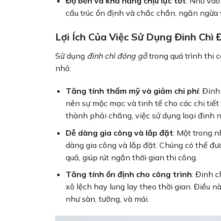
Độ bền và khả năng chịu lực tốt
: Nhờ vào
cấu trúc ổn định và chắc chắn, ngăn ngừa 
Lợi Ích Của Việc Sử Dụng Đinh Ch
Sử dụng
đinh chì đóng gỗ
trong quá trình thi c
nhỏ:
Tăng tính thẩm mỹ và giảm chi phí
: Đinh
nên sự mộc mạc và tinh tế cho các chi tiết
thành phải chăng, việc sử dụng loại đinh n
Dễ dàng gia công và lắp đặt
: Một trong 
dàng gia công và lắp đặt. Chúng có thể đ
quả, giúp rút ngắn thời gian thi công.
Tăng tính ổn định cho công trình
: Đinh c
xô lệch hay lung lay theo thời gian. Điều n
như sàn, tường, và mái.