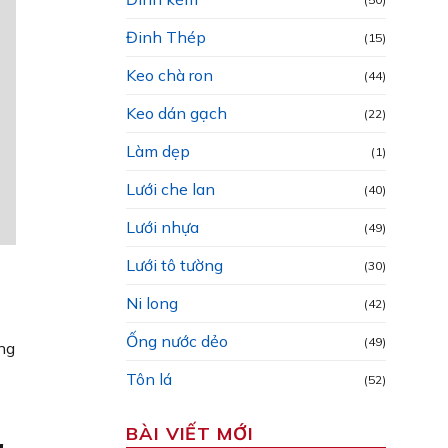
Đinh Thép
(15)
Keo chà ron
(44)
Keo dán gạch
(22)
Làm dẹp
(1)
Lưới che lan
(40)
Lưới nhựa
(49)
Lưới tô tường
(30)
Ni long
(42)
Ống nước dẻo
(49)
ng
Tôn lá
(52)
BÀI VIẾT MỚI