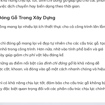
 khả năng chịu lực tốt,
đinh chì đóng gỗ
giúp giữ cho các phầ
việc dịch chuyển hay biến dạng theo thời gian.
ì Đóng Gỗ Trong Xây Dựng
ông mang lại nhiều lợi ích thiết thực cho cả công trình lớn lẫ
 chì đóng gỗ mang lại vẻ đẹp tự nhiên cho các cấu trúc gỗ, tạ
 nhỏ trong công trình. Hơn nữa, nhờ vào tính phổ biến và giá
ày giúp giảm chi phí vật liệu đáng kể.
những ưu điểm nổi bật của
đinh chì đóng gỗ
là khả năng dễ
ược cắt, khoan, và đóng vào gỗ một cách nhanh chóng và hiệu
hì có khả năng chịu lực tốt, đảm bảo cho cấu trúc gỗ không bị
ày đặc biệt quan trọng đối với các phần cấu trúc chịu lực chín