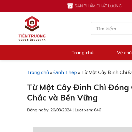
Chuyển
SẢN PHẨM CHẤT LƯỢNG
đến
nội
Tìm
dung
kiếm:
Trang chủ
Về chú
Trang chủ
»
Đinh Thép
»
Từ Một Cây Đinh Chì 
Từ Một Cây Đinh Chì Đóng
Chắc và Bền Vững
Đăng ngày: 20/03/2024
|
Lượt xem: 646