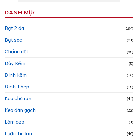
DANH MỤC
Bạt 2 da
(194)
Bạt sọc
(81)
Chống dột
(50)
Dây Kẽm
(5)
Đinh kẽm
(50)
Đinh Thép
(15)
Keo chà ron
(44)
Keo dán gạch
(22)
Làm dẹp
(1)
Lưới che lan
(40)