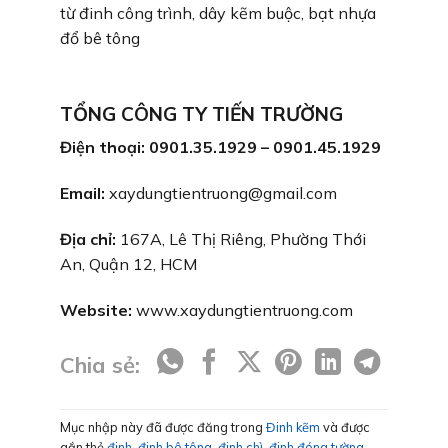
từ đinh công trình, dây kẽm buộc, bạt nhựa
đổ bê tông
TỔNG CÔNG TY TIẾN TRƯỜNG
Điện thoại: 0901.35.1929 – 0901.45.1929
Email:
xaydungtientruong@gmail.com
Địa chỉ:
167A, Lê Thị Riêng, Phường Thới
An, Quận 12, HCM
Website:
www.xaydungtientruong.com
Chia sẻ:
Mục nhập này đã được đăng trong
Đinh kẽm
và được
gắn thẻ
đinh
,
đinh bê tông
,
đinh chì
,
đinh đóng tường
,