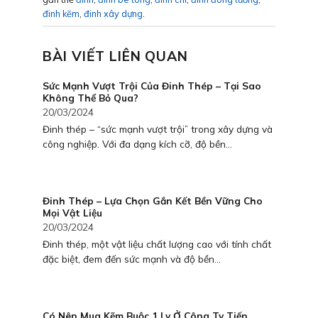
đinh kẽm
,
đinh xây dựng
.
BÀI VIẾT LIÊN QUAN
Sức Mạnh Vượt Trội Của Đinh Thép – Tại Sao
Không Thể Bỏ Qua?
20/03/2024
Đinh thép – “sức mạnh vượt trội” trong xây dựng và
công nghiệp. Với đa dạng kích cỡ, độ bền...
Đinh Thép – Lựa Chọn Gắn Kết Bền Vững Cho
Mọi Vật Liệu
20/03/2024
Đinh thép, một vật liệu chất lượng cao với tính chất
đặc biệt, đem đến sức mạnh và độ bền...
Có Nên Mua Kẽm Buộc 1 Ly Ở Công Ty Tiến