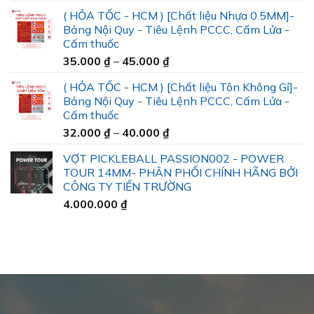
( HỎA TỐC - HCM ) [Chất liệu Nhựa 0.5MM]-
Bảng Nội Quy - Tiêu Lệnh PCCC, Cấm Lửa -
Cấm thuốc
Khoảng
35.000
₫
–
45.000
₫
giá:
( HỎA TỐC - HCM ) [Chất liệu Tôn Không Gỉ]-
từ
Bảng Nội Quy - Tiêu Lệnh PCCC, Cấm Lửa -
35.000 ₫
Cấm thuốc
đến
Khoảng
32.000
₫
–
40.000
₫
45.000 ₫
giá:
VỢT PICKLEBALL PASSION002 - POWER
từ
TOUR 14MM- PHÂN PHỐI CHÍNH HÃNG BỞI
32.000 ₫
CÔNG TY TIẾN TRƯỜNG
đến
4.000.000
₫
40.000 ₫