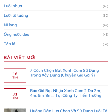
Lưới nhựa
(49)
Lưới tô tường
(30)
Ni long
(42)
Ống nước dẻo
(49)
Tôn lá
(52)
BÀI VIẾT MỚI
7 Cách Chọn Bạt Xanh Cam Sử Dụng
16
Trong Xây Dựng (Chuyên Gia Gợi Ý)
Th4
Báo Giá Bạt Nhựa Xanh Cam 2 Da 2m,
31
4m, 6m, 8m… Tại Công Ty Tiến Trường
Th3
Hướng Dẫn Lựa Chọn Và Sử Dụng Lưới Tô