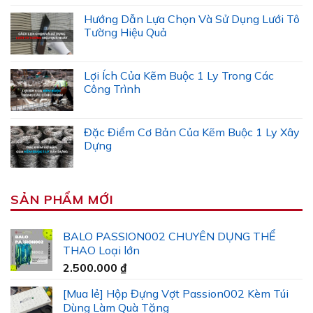
Hướng Dẫn Lựa Chọn Và Sử Dụng Lưới Tô
Tường Hiệu Quả
Lợi Ích Của Kẽm Buộc 1 Ly Trong Các
Công Trình
Đặc Điểm Cơ Bản Của Kẽm Buộc 1 Ly Xây
Dựng
SẢN PHẨM MỚI
BALO PASSION002 CHUYÊN DỤNG THỂ
THAO Loại lớn
2.500.000
₫
[Mua lẻ] Hộp Đựng Vợt Passion002 Kèm Túi
Dùng Làm Quà Tặng