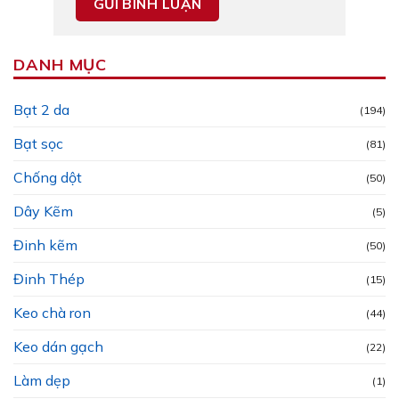
DANH MỤC
Bạt 2 da
(194)
Bạt sọc
(81)
Chống dột
(50)
Dây Kẽm
(5)
Đinh kẽm
(50)
Đinh Thép
(15)
Keo chà ron
(44)
Keo dán gạch
(22)
Làm dẹp
(1)