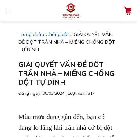
Chuyển
đến
nội
dung
Trang chủ
»
Chống dột
»
GIẢI QUYẾT VẤN
ĐỀ DỘT TRẦN NHÀ – MIẾNG CHỐNG DỘT
TỰ DÍNH
GIẢI QUYẾT VẤN ĐỀ DỘT
TRẦN NHÀ – MIẾNG CHỐNG
DỘT TỰ DÍNH
Đăng ngày: 08/03/2024
|
Lượt xem: 514
Mùa mưa đang gần đến, bạn có
đang lo lắng khi trần nhà cứ bị dột