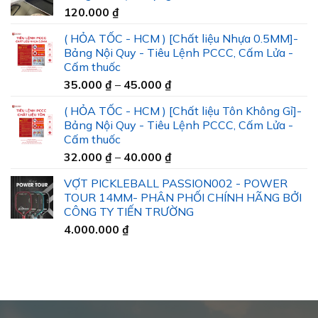
120.000
₫
( HỎA TỐC - HCM ) [Chất liệu Nhựa 0.5MM]-
Bảng Nội Quy - Tiêu Lệnh PCCC, Cấm Lửa -
Cấm thuốc
Khoảng
35.000
₫
–
45.000
₫
giá:
( HỎA TỐC - HCM ) [Chất liệu Tôn Không Gỉ]-
từ
Bảng Nội Quy - Tiêu Lệnh PCCC, Cấm Lửa -
35.000 ₫
Cấm thuốc
đến
Khoảng
32.000
₫
–
40.000
₫
45.000 ₫
giá:
VỢT PICKLEBALL PASSION002 - POWER
từ
TOUR 14MM- PHÂN PHỐI CHÍNH HÃNG BỞI
32.000 ₫
CÔNG TY TIẾN TRƯỜNG
đến
4.000.000
₫
40.000 ₫