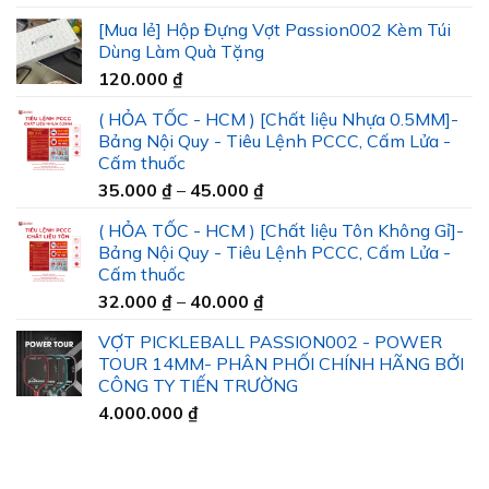
[Mua lẻ] Hộp Đựng Vợt Passion002 Kèm Túi
Dùng Làm Quà Tặng
120.000
₫
( HỎA TỐC - HCM ) [Chất liệu Nhựa 0.5MM]-
Bảng Nội Quy - Tiêu Lệnh PCCC, Cấm Lửa -
Cấm thuốc
Khoảng
35.000
₫
–
45.000
₫
giá:
( HỎA TỐC - HCM ) [Chất liệu Tôn Không Gỉ]-
từ
Bảng Nội Quy - Tiêu Lệnh PCCC, Cấm Lửa -
35.000 ₫
Cấm thuốc
đến
Khoảng
32.000
₫
–
40.000
₫
45.000 ₫
giá:
VỢT PICKLEBALL PASSION002 - POWER
từ
TOUR 14MM- PHÂN PHỐI CHÍNH HÃNG BỞI
32.000 ₫
CÔNG TY TIẾN TRƯỜNG
đến
4.000.000
₫
40.000 ₫