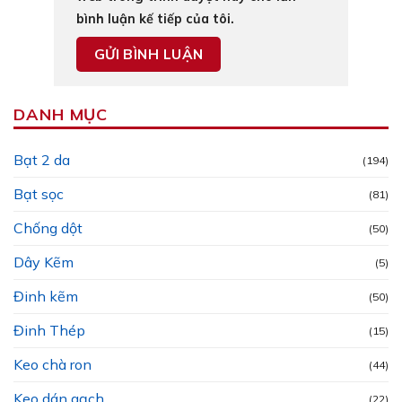
bình luận kế tiếp của tôi.
DANH MỤC
Bạt 2 da
(194)
Bạt sọc
(81)
Chống dột
(50)
Dây Kẽm
(5)
Đinh kẽm
(50)
Đinh Thép
(15)
Keo chà ron
(44)
Keo dán gạch
(22)