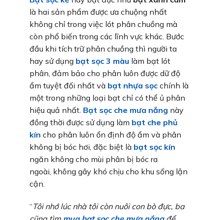
là hai sản phẩm được ưa chuộng nhất
không chỉ trong việc lót phân chuồng mà
còn phổ biến trong các lĩnh vực khác. Bước
đầu khi tích trữ phân chuồng thì người ta
hay sử dụng
bạt sọc 3 màu
làm bạt lót
phân, đảm bảo cho phân luôn được dữ độ
ẩm tuyệt đối nhất và
bạt nhựa sọc
chính là
một trong những loại bạt chỉ có thể ủ phân
hiệu quả nhất.
Bạt sọc che mưa nắng
này
đồng thời được sử dụng làm
bạt che phủ
kín
cho phân luôn ổn định độ ẩm và phân
không bị bóc hơi, đặc biệt là
bạt sọc kín
ngăn không cho mùi phân bị bóc ra
ngoài, không gây khó chịu cho khu sống lận
cận.
“
Tôi nhớ lúc nhà tôi còn nuôi con bò đực, ba
cũng tìm
mua bạt sọc che mưa nắng
để