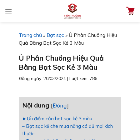
Chuyển
đến
nội
dung
Trang chủ
»
Bạt sọc
»
Ủ Phân Chuồng Hiệu
Quả Bằng Bạt Sọc Kẻ 3 Màu
Ủ Phân Chuồng Hiệu Quả
Bằng Bạt Sọc Kẻ 3 Màu
Đăng ngày: 20/03/2024
|
Lượt xem: 786
Nội dung
[
Đóng
]
►Ưu điểm của bạt sọc kẻ 3 màu:
– Bạt sọc kẻ che mưa nắng có đủ mọi kích
thước.