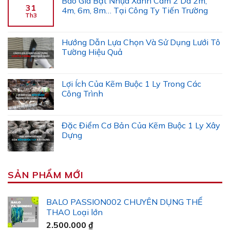
Báo Giá Bạt Nhựa Xanh Cam 2 Da 2m,
31
4m, 6m, 8m… Tại Công Ty Tiến Trường
Th3
Hướng Dẫn Lựa Chọn Và Sử Dụng Lưới Tô
Tường Hiệu Quả
Lợi Ích Của Kẽm Buộc 1 Ly Trong Các
Công Trình
Đặc Điểm Cơ Bản Của Kẽm Buộc 1 Ly Xây
Dựng
SẢN PHẨM MỚI
BALO PASSION002 CHUYÊN DỤNG THỂ
THAO Loại lớn
2.500.000
₫