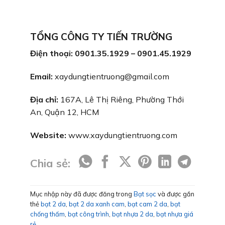
TỔNG CÔNG TY TIẾN TRƯỜNG
Điện thoại: 0901.35.1929 – 0901.45.1929
Email:
xaydungtientruong@gmail.com
Địa chỉ:
167A, Lê Thị Riêng, Phường Thới
An, Quận 12, HCM
Website:
www.xaydungtientruong.com
Chia sẻ:
Mục nhập này đã được đăng trong
Bạt sọc
và được gắn
thẻ
bạt 2 da
,
bạt 2 da xanh cam
,
bạt cam 2 da
,
bạt
chống thấm
,
bạt công trình
,
bạt nhựa 2 da
,
bạt nhựa giá
rẻ
.