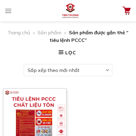
Chuyển
đến
nội
dung
Trang chủ
»
Sản phẩm
»
Sản phẩm được gắn thẻ “
tiêu lệnh PCCC”
LỌC