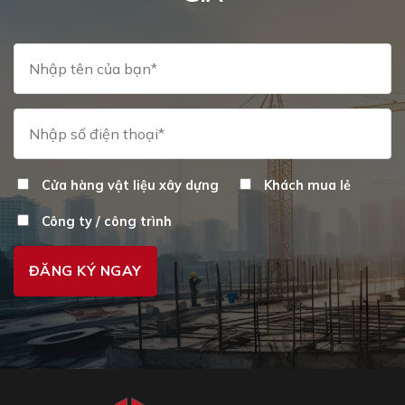
chọn
trên
trang
sản
phẩm
Cửa hàng vật liệu xây dựng
Khách mua lẻ
Công ty / công trình