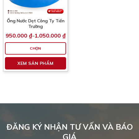
Ống Nước Dẹt Công Ty Tiến
Trường
950.000
₫
1.050.000
₫
–
Khoảng
giá:
từ
CHỌN
950.000 ₫
đến
Sản
1.050.000 ₫
XEM SẢN PHẨM
phẩm
này
có
nhiều
biến
thể.
Các
tùy
chọn
có
ĐĂNG KÝ NHẬN TƯ VẤN VÀ BÁO
thể
GIÁ
được