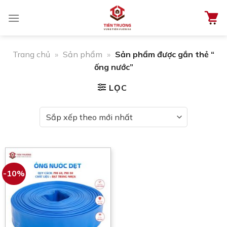
Chuyển
đến
nội
dung
Trang chủ
»
Sản phẩm
»
Sản phẩm được gắn thẻ “
ống nước”
LỌC
-10%