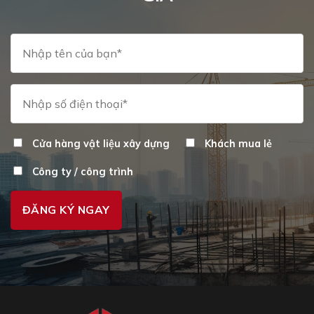
chọn
trên
trang
sản
phẩm
Cửa hàng vật liệu xây dựng
Khách mua lẻ
Công ty / công trình