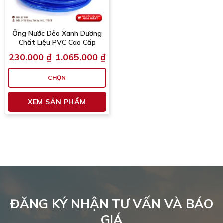
Ống Nước Dẻo Xanh Dương
Chất Liệu PVC Cao Cấp
230.000
₫
1.065.000
₫
–
Khoảng
giá:
từ
CHỌN
230.000 ₫
đến
Sản
1.065.000 ₫
XEM SẢN PHẨM
phẩm
này
có
nhiều
biến
thể.
Các
tùy
chọn
có
ĐĂNG KÝ NHẬN TƯ VẤN VÀ BÁO
thể
GIÁ
được