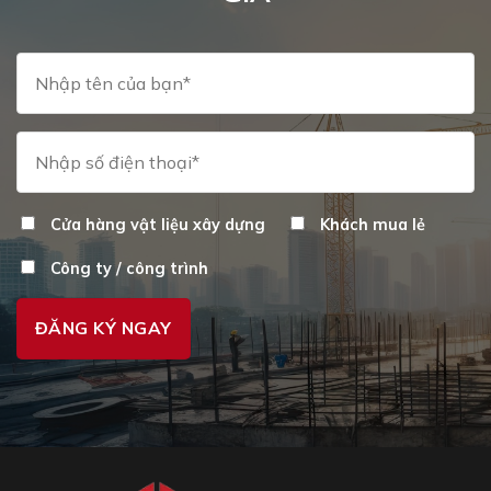
chọn
trên
trang
sản
phẩm
Cửa hàng vật liệu xây dựng
Khách mua lẻ
Công ty / công trình