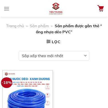
Chuyển
đến
nội
dung
Trang chủ
»
Sản phẩm
»
Sản phẩm được gắn thẻ “
ống nhựa dẻo PVC”
LỌC
-18%