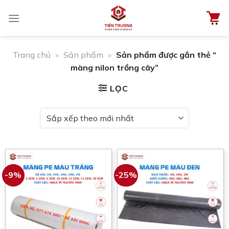
Chuyển
đến
nội
dung
Trang chủ
»
Sản phẩm
»
Sản phẩm được gắn thẻ “
màng nilon trồng cây”
LỌC
-9%
-25%