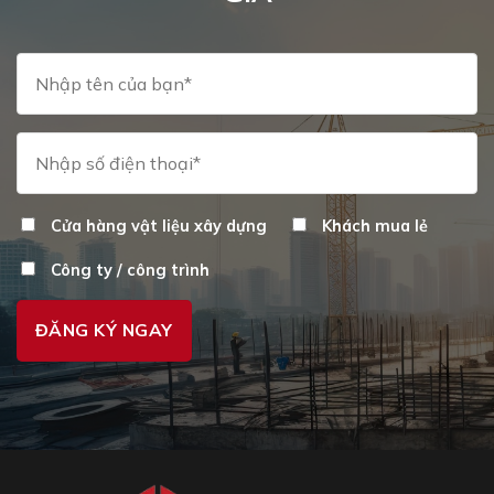
chọn
ch
trên
tr
trang
tr
sản
sả
phẩm
p
Cửa hàng vật liệu xây dựng
Khách mua lẻ
Công ty / công trình