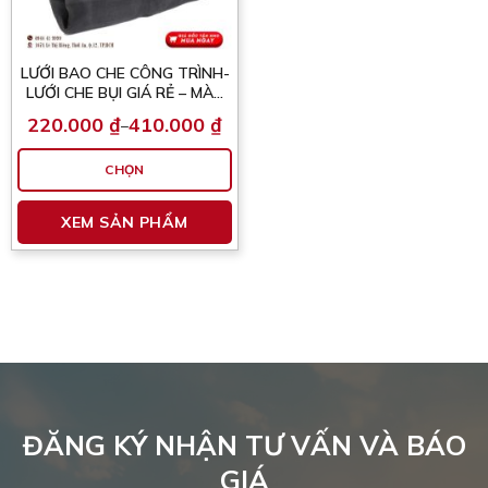
LƯỚI BAO CHE CÔNG TRÌNH-
LƯỚI CHE BỤI GIÁ RẺ – MÀU
ĐEN
220.000
₫
410.000
₫
–
Khoảng
giá:
từ
CHỌN
220.000 ₫
đến
Sản
410.000 ₫
XEM SẢN PHẨM
phẩm
này
có
nhiều
biến
thể.
Các
tùy
chọn
có
ĐĂNG KÝ NHẬN TƯ VẤN VÀ BÁO
thể
GIÁ
được