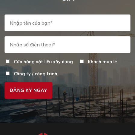
chọn
trên
trang
sản
phẩm
Cửa hàng vật liệu xây dựng
Khách mua lẻ
Công ty / công trình