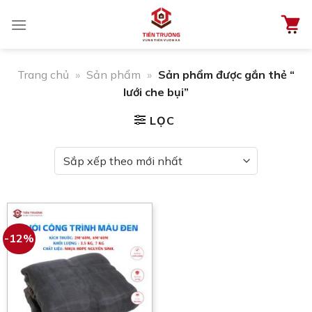
Chuyển
đến
nội
dung
Trang chủ
»
Sản phẩm
»
Sản phẩm được gắn thẻ “
lưới che bụi”
LỌC
-12%