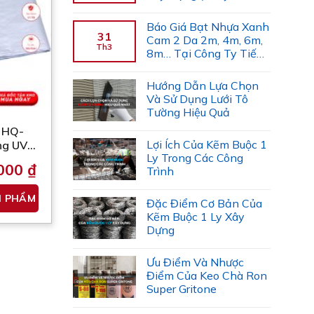
chọn
Gợi Ý)
có
Báo Giá Bạt Nhựa Xanh
thể
31
Cam 2 Da 2m, 4m, 6m,
Th3
được
8m… Tại Công Ty Tiến
Trường
chọn
trên
Hướng Dẫn Lựa Chọn
Và Sử Dụng Lưới Tô
trang
Tường Hiệu Quả
sản
i HQ-
phẩm
Lợi Ích Của Kẽm Buộc 1
ng UV
Ly Trong Các Công
ớc Yêu
.000
₫
Trình
Sản
N PHẨM
phẩm
Đặc Điểm Cơ Bản Của
 ₫
Kẽm Buộc 1 Ly Xây
này
 ₫
Dựng
có
nhiều
Ưu Điểm Và Nhược
biến
Điểm Của Keo Chà Ron
thể.
Super Gritone
Các
tùy