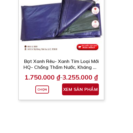
chọn
có
thể
được
chọn
trên
trang
sản
Bạt Xanh Rêu- Xanh Tím Loại Mới
phẩm
HQ- Chống Thấm Nước, Kháng UV
(Nhận May Theo Kích Thước Yêu
1.750.000
₫
3.255.000
₫
–
Cầu)
Khoảng
giá:
Sản
từ
XEM SẢN PHẨM
CHỌN
phẩm
1.750.000 ₫
đến
này
3.255.000 ₫
có
nhiều
biến
thể.
Các