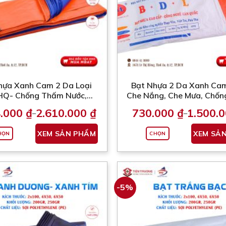
hựa Xanh Cam 2 Da Loại
Bạt Nhựa 2 Da Xanh Ca
HQ- Chống Thấm Nước,
Che Nắng, Che Mưa, Chố
UV (Nhận May Theo Kích
Nước (Nhận May Theo Kíc
4.000
₫
2.610.000
₫
730.000
₫
1.500.
–
–
Thước Yêu Cầu)
Yêu Cầu)
Khoảng
Khoảng
giá:
giá:
Sản
từ
từ
XEM SẢN PHẨM
XEM SẢ
HỌN
CHỌN
phẩm
1.234.000 ₫
730.000 ₫
đến
đến
này
2.610.000 ₫
1.500.000
có
nhiều
biến
-5%
thể.
Các
tùy