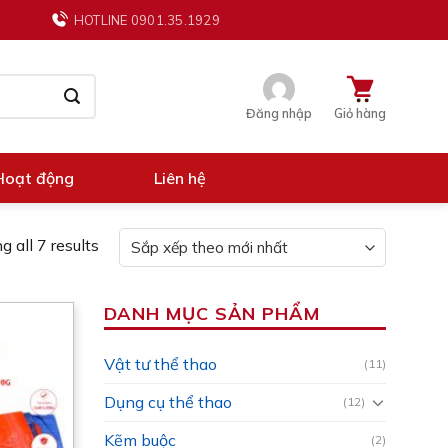
HOTLINE 0901.35.1929
Đăng nhập
Giỏ hàng
Hoạt động
Liên hệ
 all 7 results
DANH MỤC SẢN PHẨM
Vật tư thể thao
(11)
Dụng cụ thể thao
(12)
Kẽm buộc
(2)