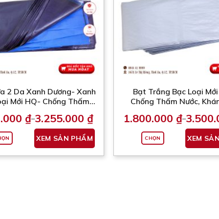
chọn
có
thể
được
chọn
trên
trang
sản
a 2 Da Xanh Dương- Xanh
Bạt Trắng Bạc Loại Mớ
phẩm
oại Mới HQ- Chống Thấm
Chống Thấm Nước, Khá
Kháng UV (Nhận May Theo
(Nhận May Theo Kích Thư
0.000
₫
3.255.000
₫
1.800.000
₫
3.500
–
–
Kích Thước Yêu Cầu)
Cầu)
Khoảng
Khoảng
giá:
giá:
Sản
từ
từ
XEM SẢN PHẨM
XEM SẢ
HỌN
CHỌN
phẩm
1.750.000 ₫
1.800.000
đến
đến
này
3.255.000 ₫
3.500.000
có
nhiều
biến
thể.
Các
tùy