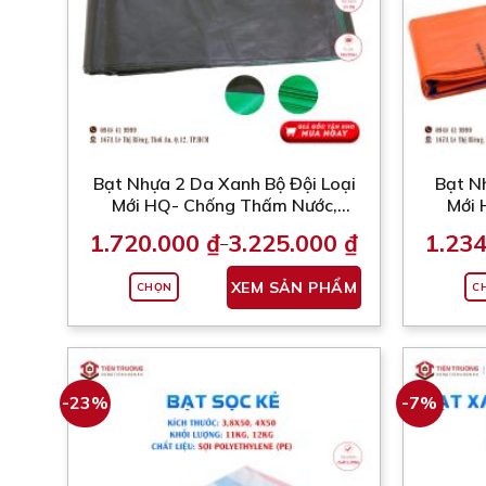
Bạt Nhựa 2 Da Xanh Bộ Đội Loại
Bạt N
Mới HQ- Chống Thấm Nước,
Mới 
Kháng UV (Nhận May Theo Kích
Kháng 
1.720.000
₫
3.225.000
₫
1.23
–
Thước Yêu Cầu)
Khoảng
giá:
Sản
từ
XEM SẢN PHẨM
CHỌN
C
phẩm
1.720.000 ₫
đến
này
3.225.000 ₫
có
nhiều
biến
-23%
-7%
thể.
Các
tùy