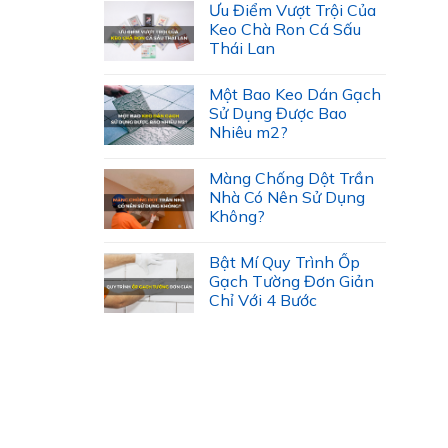
Ưu Điểm Vượt Trội Của
chọn
Keo Chà Ron Cá Sấu
có
Thái Lan
thể
được
Một Bao Keo Dán Gạch
Sử Dụng Được Bao
chọn
Nhiêu m2?
trên
trang
Màng Chống Dột Trần
sản
Nhà Có Nên Sử Dụng
phẩm
Không?
Bật Mí Quy Trình Ốp
Gạch Tường Đơn Giản
Chỉ Với 4 Bước