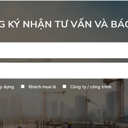
 KÝ NHẬN TƯ VẤN VÀ BÁ
ây dựng
Khách mua lẻ
Công ty / công trình