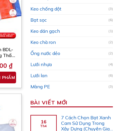
Keo chống dột
(3)
Bạt sọc
(6)
Keo dán gạch
(1)
Keo chà ron
(2)
m BDL-
Ống nước dẻo
(2)
ng Thấm
h Thước
000
₫
Lưới nhựa
(4)
Sản
Lưới lan
(6)
N PHẨM
phẩm
này
Màng PE
(3)
 ₫
có
nhiều
BÀI VIẾT MỚI
biến
thể.
7 Cách Chọn Bạt Xanh
Các
16
Cam Sử Dụng Trong
tùy
Th4
Xây Dựng (Chuyên Gia