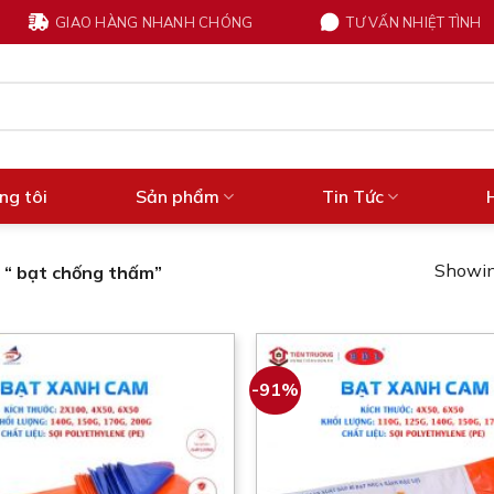
GIAO HÀNG NHANH CHÓNG
TƯ VẤN NHIỆT TÌNH
ng tôi
Sản phẩm
Tin Tức
Showing
 “ bạt chống thấm”
-91%