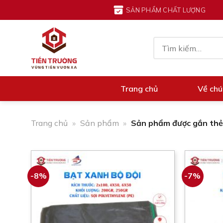
Chuyển
SẢN PHẨM CHẤT LƯỢNG
đến
nội
Tìm
dung
kiếm:
Trang chủ
Về chú
Trang chủ
»
Sản phẩm
»
Sản phẩm được gắn thẻ
-8%
-7%