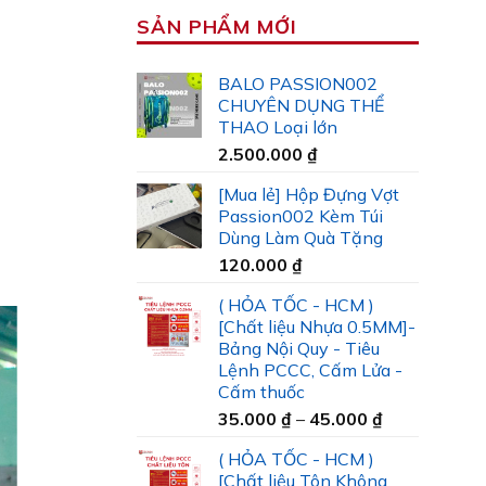
SẢN PHẨM MỚI
BALO PASSION002
CHUYÊN DỤNG THỂ
THAO Loại lớn
2.500.000
₫
[Mua lẻ] Hộp Đựng Vợt
Passion002 Kèm Túi
Dùng Làm Quà Tặng
120.000
₫
( HỎA TỐC - HCM )
[Chất liệu Nhựa 0.5MM]-
Bảng Nội Quy - Tiêu
Lệnh PCCC, Cấm Lửa -
Cấm thuốc
Khoảng
35.000
₫
–
45.000
₫
giá:
( HỎA TỐC - HCM )
từ
[Chất liệu Tôn Không