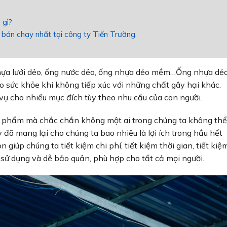
 gì?
bán chạy nhất tại công ty Tiến Trường.
hựa lưới dẻo, ống nước dẻo, ống nhựa dẻo mềm…Ống nhựa dẻ
 sức khỏe khi không tiếp xúc với những chất gây hại khác.
 cho nhiều mục đích tùy theo nhu cầu của con người.
n phẩm mà chắc chắn không một ai trong chúng ta không thể
 đã mang lại cho chúng ta bao nhiêu là lợi ích trong hầu hết
 giúp chúng ta tiết kiệm chi phí, tiết kiệm thời gian, tiết kiệ
 sử dụng và dễ bảo quản, phù hợp cho tất cả mọi người.