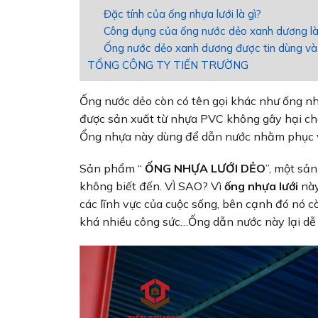
Đặc tính của ống nhựa lưới là gì?
Công dụng của ống nước dẻo xanh dương là
Ống nước dẻo xanh dương được tin dùng và 
TỔNG CÔNG TY TIẾN TRƯỜNG
Ống nước dẻo còn có tên gọi khác như ống n
được sản xuất từ nhựa PVC không gây hại cho
Ổng nhựa này dùng để dẫn nước nhằm phục vụ
Sản phẩm “
ỐNG NHỰA LƯỚI DẺO
”, một sả
không biết đến. VÌ SAO? Vì
ống nhựa lưới
này
các lĩnh vực của cuộc sống, bên cạnh đó nó còn
khá nhiều công sức…
Ống dẫn nước
này lại dễ