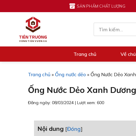
Chuyển
SẢN PHẨM CHẤT LƯỢNG
đến
nội
Tìm
dung
kiếm:
Trang chủ
Về chú
Trang chủ
»
Ống nước dẻo
»
Ống Nước Dẻo Xanh
Ống Nước Dẻo Xanh Dương
Đăng ngày: 08/03/2024
|
Lượt xem: 600
Nội dung
[
Đóng
]