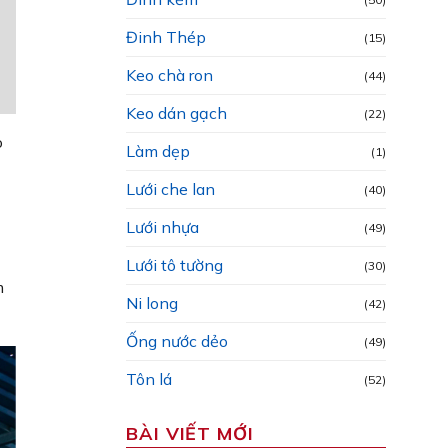
Đinh Thép
(15)
Keo chà ron
(44)
Keo dán gạch
(22)
o
Làm dẹp
(1)
Lưới che lan
(40)
Lưới nhựa
(49)
Lưới tô tường
(30)
m
Ni long
(42)
Ống nước dẻo
(49)
Tôn lá
(52)
BÀI VIẾT MỚI