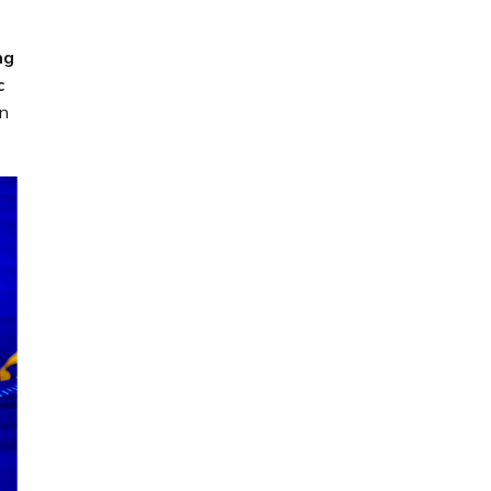
ng
c
ân