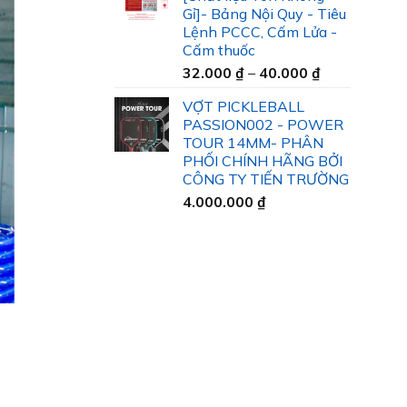
35.000 ₫
Gỉ]- Bảng Nội Quy - Tiêu
đến
Lệnh PCCC, Cấm Lửa -
45.000 ₫
Cấm thuốc
Khoảng
32.000
₫
–
40.000
₫
giá:
VỢT PICKLEBALL
từ
PASSION002 - POWER
32.000 ₫
TOUR 14MM- PHÂN
đến
PHỐI CHÍNH HÃNG BỞI
40.000 ₫
CÔNG TY TIẾN TRƯỜNG
4.000.000
₫