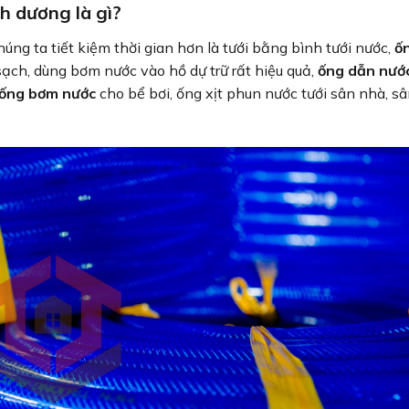
h dương là gì?
húng ta tiết kiệm thời gian hơn là tưới bằng bình tưới nước,
ố
sạch, dùng bơm nước vào hồ dự trữ rất hiệu quả,
ống dẫn nướ
ống bơm nước
cho bể bơi, ống xịt phun nước tưới sân nhà, s