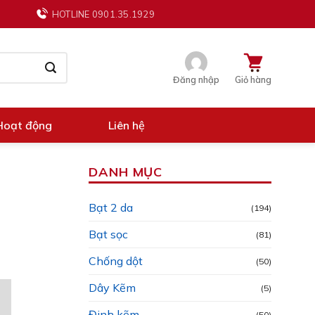
HOTLINE 0901.35.1929
Đăng nhập
Giỏ hàng
Hoạt động
Liên hệ
DANH MỤC
Bạt 2 da
(194)
Bạt sọc
(81)
Chống dột
(50)
Dây Kẽm
(5)
Đinh kẽm
(50)