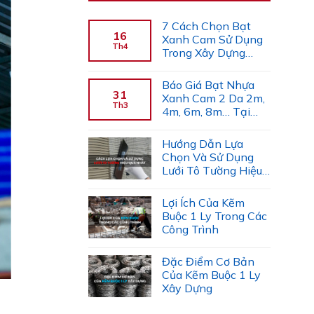
7 Cách Chọn Bạt
16
Xanh Cam Sử Dụng
Th4
Trong Xây Dựng
(Chuyên Gia Gợi Ý)
Báo Giá Bạt Nhựa
31
Xanh Cam 2 Da 2m,
Th3
4m, 6m, 8m… Tại
Công Ty Tiến Trường
Hướng Dẫn Lựa
Chọn Và Sử Dụng
Lưới Tô Tường Hiệu
Quả
Lợi Ích Của Kẽm
Buộc 1 Ly Trong Các
Công Trình
Đặc Điểm Cơ Bản
Của Kẽm Buộc 1 Ly
Xây Dựng