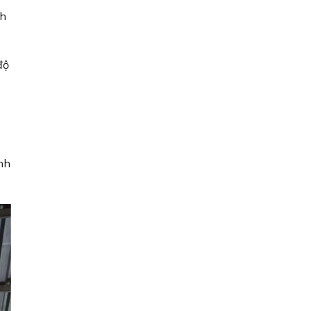
nh
độ
nh