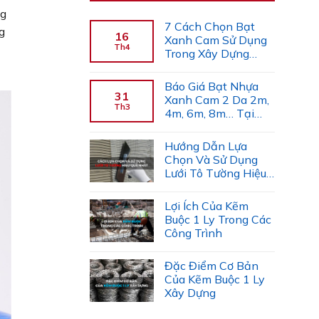
ng
7 Cách Chọn Bạt
g
16
Xanh Cam Sử Dụng
Th4
Trong Xây Dựng
(Chuyên Gia Gợi Ý)
Báo Giá Bạt Nhựa
31
Xanh Cam 2 Da 2m,
Th3
4m, 6m, 8m… Tại
Công Ty Tiến Trường
Hướng Dẫn Lựa
Chọn Và Sử Dụng
Lưới Tô Tường Hiệu
Quả
Lợi Ích Của Kẽm
Buộc 1 Ly Trong Các
Công Trình
Đặc Điểm Cơ Bản
Của Kẽm Buộc 1 Ly
Xây Dựng