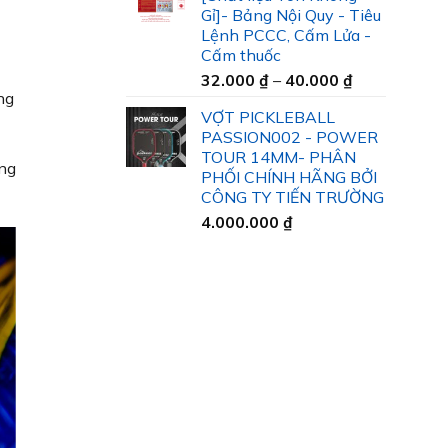
35.000 ₫
Gỉ]- Bảng Nội Quy - Tiêu
đến
Lệnh PCCC, Cấm Lửa -
45.000 ₫
Cấm thuốc
Khoảng
32.000
₫
–
40.000
₫
ng
giá:
VỢT PICKLEBALL
từ
PASSION002 - POWER
32.000 ₫
TOUR 14MM- PHÂN
đến
ống
PHỐI CHÍNH HÃNG BỞI
40.000 ₫
CÔNG TY TIẾN TRƯỜNG
4.000.000
₫