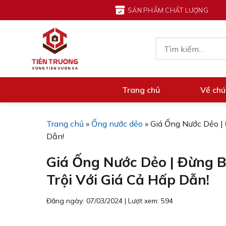
Chuyển
SẢN PHẨM CHẤT LƯỢNG
đến
nội
Tìm
dung
kiếm:
Trang chủ
Về chú
Trang chủ
»
Ống nước dẻo
»
Giá Ống Nước Dẻo |
Dẫn!
Giá Ống Nước Dẻo | Đừng 
Trội Với Giá Cả Hấp Dẫn!
Đăng ngày: 07/03/2024
|
Lượt xem: 594