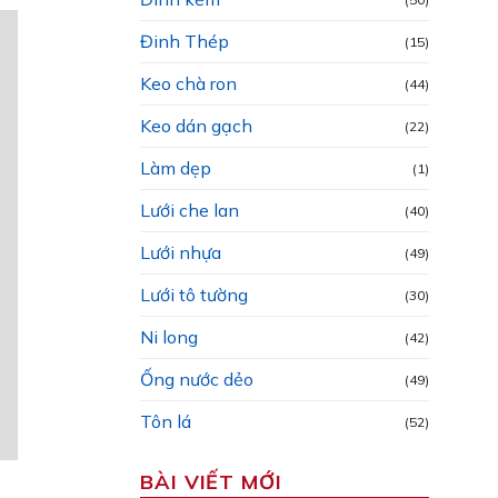
Đinh Thép
(15)
Keo chà ron
(44)
Keo dán gạch
(22)
Làm dẹp
(1)
Lưới che lan
(40)
Lưới nhựa
(49)
Lưới tô tường
(30)
Ni long
(42)
Ống nước dẻo
(49)
Tôn lá
(52)
BÀI VIẾT MỚI