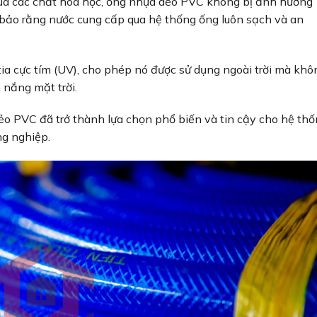
ủa các chất hóa học, ống nhựa dẻo PVC không bị ảnh hưởng
bảo rằng nước cung cấp qua hệ thống ống luôn sạch và an
a cực tím (UV), cho phép nó được sử dụng ngoài trời mà khô
 nắng mặt trời.
ẻo PVC đã trở thành lựa chọn phổ biến và tin cậy cho hệ th
ng nghiệp.