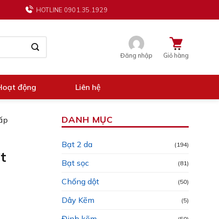
HOTLINE 0901.35.1929
Đăng nhập
Giỏ hàng
Hoạt động
Liên hệ
DANH MỤC
Hấp
Bạt 2 da
(194)
t
Bạt sọc
(81)
Chống dột
(50)
Dây Kẽm
(5)
Đinh kẽm
(50)