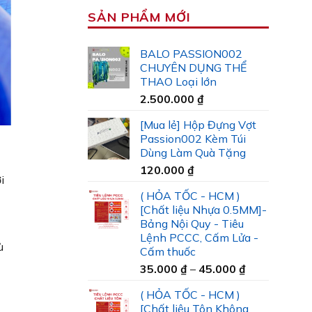
SẢN PHẨM MỚI
BALO PASSION002
CHUYÊN DỤNG THỂ
THAO Loại lớn
2.500.000
₫
[Mua lẻ] Hộp Đựng Vợt
Passion002 Kèm Túi
Dùng Làm Quà Tặng
120.000
₫
i
( HỎA TỐC - HCM )
[Chất liệu Nhựa 0.5MM]-
Bảng Nội Quy - Tiêu
Lệnh PCCC, Cấm Lửa -
ù
Cấm thuốc
Khoảng
35.000
₫
–
45.000
₫
giá:
( HỎA TỐC - HCM )
từ
[Chất liệu Tôn Không