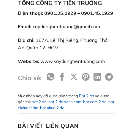
TỔNG CÔNG TY TIẾN TRƯỜNG
Điện thoại: 0901.35.1929 – 0901.45.1929
Email:
xaydungtientruong@gmail.com
Địa chỉ:
167A, Lê Thị Riêng, Phường Thới
An, Quận 12, HCM
Website:
www.xaydungtientruong.com
Chia sẻ:
Mục nhập này đã được đăng trong
Bạt 2 da
và được
gắn thẻ
bạt 2 da
,
bạt 2 da xanh cam
,
bạt cam 2 da
,
bạt
chống thấm
,
bạt nhựa 2 da
.
BÀI VIẾT LIÊN QUAN