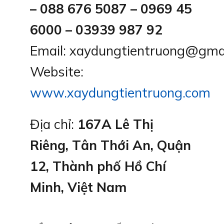
– 088 676 5087 – 0969 45
6000 – 03939 987 92
Email: xaydungtientruong@gma
Website:
www.xaydungtientruong.com
Địa chỉ:
167A Lê Thị
Riêng, Tân Thới An, Quận
12, Thành phố Hồ Chí
Minh, Việt Nam