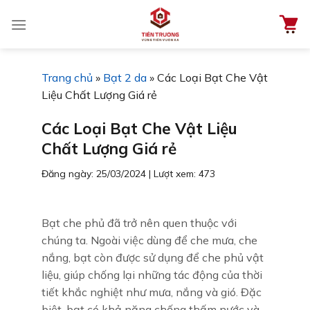
Chuyển
đến
nội
dung
Trang chủ
»
Bạt 2 da
»
Các Loại Bạt Che Vật
Liệu Chất Lượng Giá rẻ
Các Loại Bạt Che Vật Liệu
Chất Lượng Giá rẻ
Đăng ngày: 25/03/2024
|
Lượt xem: 473
Bạt che phủ đã trở nên quen thuộc với
chúng ta. Ngoài việc dùng để che mưa, che
nắng, bạt còn được sử dụng để che phủ vật
liệu, giúp chống lại những tác động của thời
tiết khắc nghiệt như mưa, nắng và gió. Đặc
biệt, bạt có khả năng chống thấm nước và