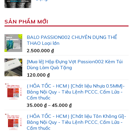
SẢN PHẨM MỚI
BALO PASSION002 CHUYÊN DỤNG THỂ
THAO Loại lớn
2.500.000
₫
[Mua lẻ] Hộp Đựng Vợt Passion002 Kèm Túi
Dùng Làm Quà Tặng
120.000
₫
( HỎA TỐC - HCM ) [Chất liệu Nhựa 0.5MM]-
Bảng Nội Quy - Tiêu Lệnh PCCC, Cấm Lửa -
Cấm thuốc
Khoảng
35.000
₫
–
45.000
₫
giá:
( HỎA TỐC - HCM ) [Chất liệu Tôn Không Gỉ]-
từ
Bảng Nội Quy - Tiêu Lệnh PCCC, Cấm Lửa -
35.000 ₫
Cấm thuốc
đến