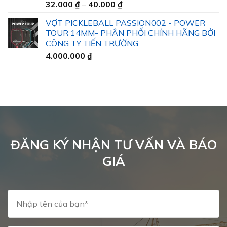
Khoảng
32.000
₫
–
40.000
₫
45.000 ₫
giá:
VỢT PICKLEBALL PASSION002 - POWER
từ
TOUR 14MM- PHÂN PHỐI CHÍNH HÃNG BỞI
32.000 ₫
CÔNG TY TIẾN TRƯỜNG
đến
4.000.000
₫
40.000 ₫
ĐĂNG KÝ NHẬN TƯ VẤN VÀ BÁO
GIÁ