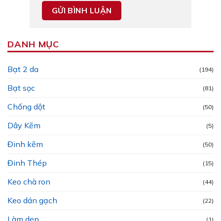
DANH MỤC
Bạt 2 da
(194)
Bạt sọc
(81)
Chống dột
(50)
Dây Kẽm
(5)
Đinh kẽm
(50)
Đinh Thép
(15)
Keo chà ron
(44)
Keo dán gạch
(22)
Làm dẹp
(1)