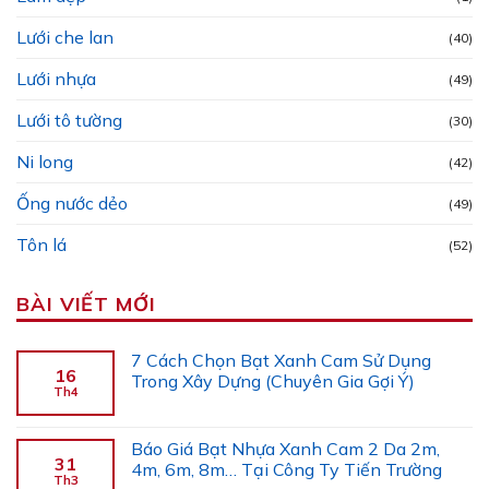
Lưới che lan
(40)
Lưới nhựa
(49)
Lưới tô tường
(30)
Ni long
(42)
Ống nước dẻo
(49)
Tôn lá
(52)
BÀI VIẾT MỚI
7 Cách Chọn Bạt Xanh Cam Sử Dụng
16
Trong Xây Dựng (Chuyên Gia Gợi Ý)
Th4
Báo Giá Bạt Nhựa Xanh Cam 2 Da 2m,
31
4m, 6m, 8m… Tại Công Ty Tiến Trường
Th3