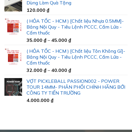
Dùng Làm Quà Tặng
120.000
₫
( HỎA TỐC - HCM ) [Chất liệu Nhựa 0.5MM]-
Bảng Nội Quy - Tiêu Lệnh PCCC, Cấm Lửa -
Cấm thuốc
Khoảng
35.000
₫
–
45.000
₫
giá:
( HỎA TỐC - HCM ) [Chất liệu Tôn Không Gỉ]-
từ
Bảng Nội Quy - Tiêu Lệnh PCCC, Cấm Lửa -
35.000 ₫
Cấm thuốc
đến
Khoảng
32.000
₫
–
40.000
₫
45.000 ₫
giá:
VỢT PICKLEBALL PASSION002 - POWER
từ
TOUR 14MM- PHÂN PHỐI CHÍNH HÃNG BỞI
32.000 ₫
CÔNG TY TIẾN TRƯỜNG
đến
4.000.000
₫
40.000 ₫