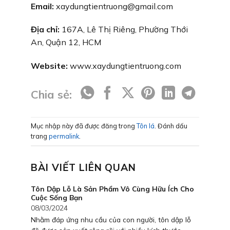
Email:
xaydungtientruong@gmail.com
Địa chỉ:
167A, Lê Thị Riêng, Phường Thới
An, Quận 12, HCM
Website:
www.xaydungtientruong.com
Chia sẻ:
Mục nhập này đã được đăng trong
Tôn lá
. Đánh dấu
trang
permalink
.
BÀI VIẾT LIÊN QUAN
Tôn Dập Lỗ Là Sản Phẩm Vô Cùng Hữu Ích Cho
Cuộc Sống Bạn
08/03/2024
Nhằm đáp ứng nhu cầu của con người, tôn dập lỗ