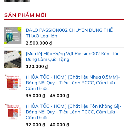
SẢN PHẨM MỚI
BALO PASSION002 CHUYÊN DỤNG THỂ
THAO Loại lớn
2.500.000
₫
[Mua lẻ] Hộp Đựng Vợt Passion002 Kèm Túi
Dùng Làm Quà Tặng
120.000
₫
( HỎA TỐC - HCM ) [Chất liệu Nhựa 0.5MM]-
Bảng Nội Quy - Tiêu Lệnh PCCC, Cấm Lửa -
Cấm thuốc
Khoảng
35.000
₫
–
45.000
₫
giá:
( HỎA TỐC - HCM ) [Chất liệu Tôn Không Gỉ]-
từ
Bảng Nội Quy - Tiêu Lệnh PCCC, Cấm Lửa -
35.000 ₫
Cấm thuốc
đến
Khoảng
32.000
₫
–
40.000
₫
45.000 ₫