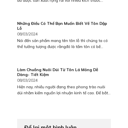
đã được sản xuất rộng rãi với nhiều kích thước...
Những Điều Có Thể Bạn Muốn Biết Về Tôn Dập
Lỗ
08/03/2024
Nói đến sản phẩm mang tên tôn lỗ thì chúng ta có
thể tưởng tượng được rằngđó là tấm tôn có bề...
Làm Chuồng Nuôi Dúi Từ Tôn Lá Mỏng Dễ
Dàng- Tiết Kiệm
08/03/2024
Hiện nay, nhiều người đang theo phong trào nuôi
dúi nhằm kiếm nguồn lợi nhuận kinh tế cao. Để bắt...
Để lại một bình luận