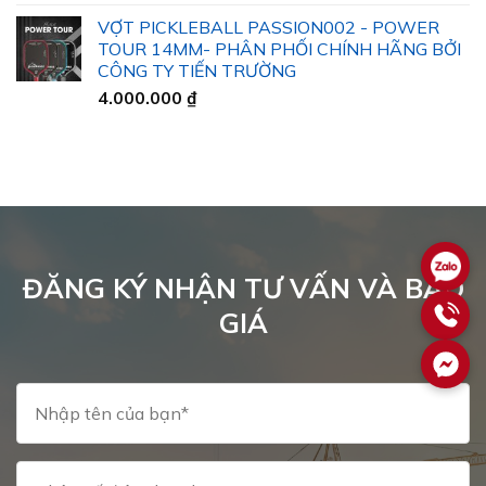
giá:
VỢT PICKLEBALL PASSION002 - POWER
từ
TOUR 14MM- PHÂN PHỐI CHÍNH HÃNG BỞI
32.000 ₫
CÔNG TY TIẾN TRƯỜNG
đến
4.000.000
₫
40.000 ₫
ĐĂNG KÝ NHẬN TƯ VẤN VÀ BÁO
GIÁ