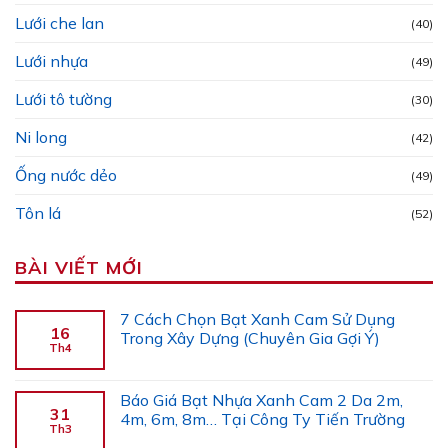
Lưới che lan
(40)
Lưới nhựa
(49)
Lưới tô tường
(30)
Ni long
(42)
Ống nước dẻo
(49)
Tôn lá
(52)
BÀI VIẾT MỚI
7 Cách Chọn Bạt Xanh Cam Sử Dụng
16
Trong Xây Dựng (Chuyên Gia Gợi Ý)
Th4
Báo Giá Bạt Nhựa Xanh Cam 2 Da 2m,
31
4m, 6m, 8m… Tại Công Ty Tiến Trường
Th3