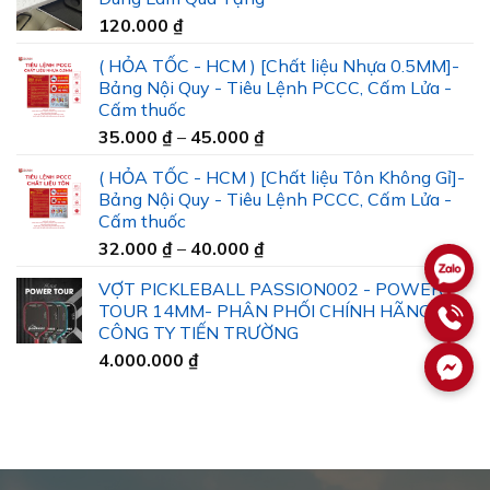
120.000
₫
( HỎA TỐC - HCM ) [Chất liệu Nhựa 0.5MM]-
Bảng Nội Quy - Tiêu Lệnh PCCC, Cấm Lửa -
Cấm thuốc
Khoảng
35.000
₫
–
45.000
₫
giá:
( HỎA TỐC - HCM ) [Chất liệu Tôn Không Gỉ]-
từ
Bảng Nội Quy - Tiêu Lệnh PCCC, Cấm Lửa -
35.000 ₫
Cấm thuốc
đến
Khoảng
32.000
₫
–
40.000
₫
45.000 ₫
giá:
VỢT PICKLEBALL PASSION002 - POWER
từ
TOUR 14MM- PHÂN PHỐI CHÍNH HÃNG BỞI
32.000 ₫
CÔNG TY TIẾN TRƯỜNG
đến
4.000.000
₫
40.000 ₫