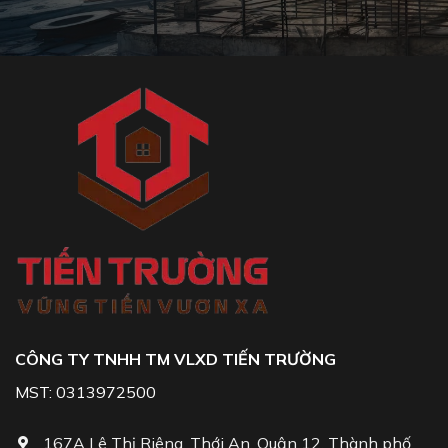
CÔNG TY TNHH TM VLXD TIẾN TRƯỜNG
MST: 0313972500
167A Lê Thị Riêng, Thới An, Quận 12, Thành phố