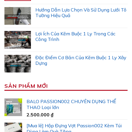
Hướng Dẫn Lựa Chọn Và Sử Dụng Lưới Tô
Tường Hiệu Quả
Lợi Ích Của Kẽm Buộc 1 Ly Trong Các
Công Trình
Đặc Điểm Cơ Bản Của Kẽm Buộc 1 Ly Xây
Dựng
SẢN PHẨM MỚI
BALO PASSION002 CHUYÊN DỤNG THỂ
THAO Loại lớn
2.500.000
₫
[Mua lẻ] Hộp Đựng Vợt Passion002 Kèm Túi
Dùng Làm Quà Tặng