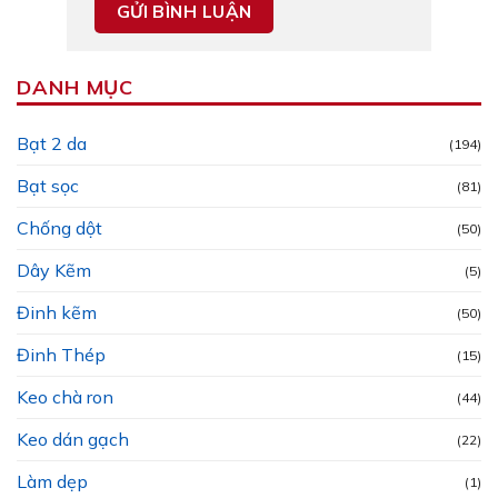
DANH MỤC
Bạt 2 da
(194)
Bạt sọc
(81)
Chống dột
(50)
Dây Kẽm
(5)
Đinh kẽm
(50)
Đinh Thép
(15)
Keo chà ron
(44)
Keo dán gạch
(22)
Làm dẹp
(1)