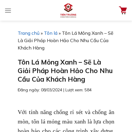
Chuyển
đến
nội
dung
Trang chủ
»
Tôn lá
»
Tôn Lá Mỏng Xanh – Sẽ
Là Giải Pháp Hoàn Hảo Cho Nhu Cầu Của
Khách Hàng
Tôn Lá Mỏng Xanh – Sẽ Là
Giải Pháp Hoàn Hảo Cho Nhu
Cầu Của Khách Hàng
Đăng ngày: 08/03/2024
|
Lượt xem: 584
Với tính năng chống rỉ sét và chống ăn
mòn, tôn lá mỏng màu xanh là lựa chọn
hoàn hảo cho các công trình xây dựng,