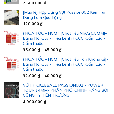
2.500.000
₫
[Mua lẻ] Hộp Đựng Vợt Passion002 Kèm Túi
Dùng Làm Quà Tặng
120.000
₫
( HỎA TỐC - HCM ) [Chất liệu Nhựa 0.5MM]-
Bảng Nội Quy - Tiêu Lệnh PCCC, Cấm Lửa -
Cấm thuốc
Khoảng
35.000
₫
–
45.000
₫
giá:
( HỎA TỐC - HCM ) [Chất liệu Tôn Không Gỉ]-
từ
Bảng Nội Quy - Tiêu Lệnh PCCC, Cấm Lửa -
35.000 ₫
Cấm thuốc
đến
Khoảng
32.000
₫
–
40.000
₫
45.000 ₫
giá:
VỢT PICKLEBALL PASSION002 - POWER
từ
TOUR 14MM- PHÂN PHỐI CHÍNH HÃNG BỞI
32.000 ₫
CÔNG TY TIẾN TRƯỜNG
đến
4.000.000
₫
40.000 ₫