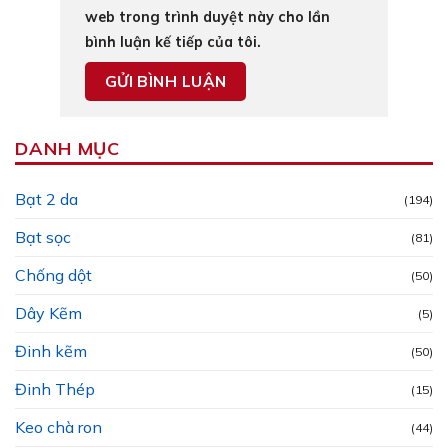
web trong trình duyệt này cho lần
bình luận kế tiếp của tôi.
DANH MỤC
Bạt 2 da
(194)
Bạt sọc
(81)
Chống dột
(50)
Dây Kẽm
(5)
Đinh kẽm
(50)
Đinh Thép
(15)
Keo chà ron
(44)