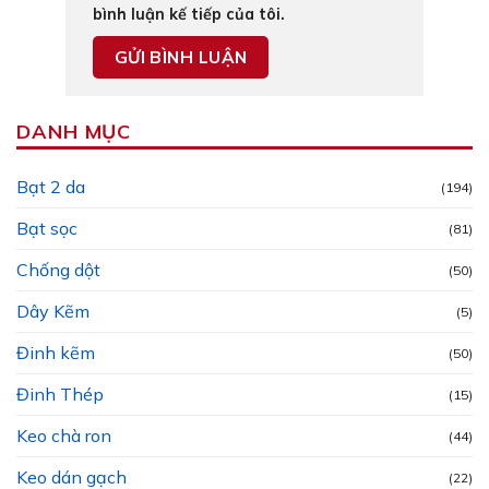
bình luận kế tiếp của tôi.
DANH MỤC
Bạt 2 da
(194)
Bạt sọc
(81)
Chống dột
(50)
Dây Kẽm
(5)
Đinh kẽm
(50)
Đinh Thép
(15)
Keo chà ron
(44)
Keo dán gạch
(22)