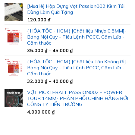
[Mua lẻ] Hộp Đựng Vợt Passion002 Kèm Túi
Dùng Làm Quà Tặng
120.000
₫
( HỎA TỐC - HCM ) [Chất liệu Nhựa 0.5MM]-
Bảng Nội Quy - Tiêu Lệnh PCCC, Cấm Lửa -
Cấm thuốc
Khoảng
35.000
₫
–
45.000
₫
giá:
( HỎA TỐC - HCM ) [Chất liệu Tôn Không Gỉ]-
từ
Bảng Nội Quy - Tiêu Lệnh PCCC, Cấm Lửa -
35.000 ₫
Cấm thuốc
đến
Khoảng
32.000
₫
–
40.000
₫
45.000 ₫
giá:
VỢT PICKLEBALL PASSION002 - POWER
từ
TOUR 14MM- PHÂN PHỐI CHÍNH HÃNG BỞI
32.000 ₫
CÔNG TY TIẾN TRƯỜNG
đến
4.000.000
₫
40.000 ₫