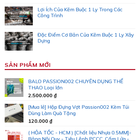
Lợi Ích Của Kẽm Buộc 1 Ly Trong Các
Công Trình
Đặc Điểm Cơ Bản Của Kẽm Buộc 1 Ly Xây
Dựng
SẢN PHẨM MỚI
BALO PASSION002 CHUYÊN DỤNG THỂ
THAO Loại lớn
2.500.000
₫
[Mua lẻ] Hộp Đựng Vợt Passion002 Kèm Túi
Dùng Làm Quà Tặng
120.000
₫
( HỎA TỐC - HCM ) [Chất liệu Nhựa 0.5MM]-
Bảng Nội Quy - Tiêu Lệnh PCCC, Cấm Lửa -