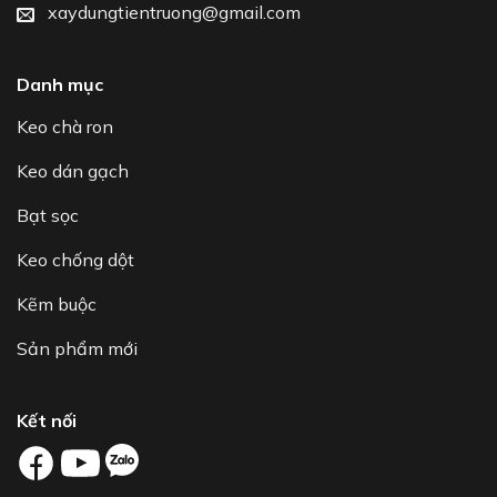
xaydungtientruong@gmail.com
Danh mục
Keo chà ron
Keo dán gạch
Bạt sọc
Keo chống dột
Kẽm buộc
Sản phẩm mới
Kết nối