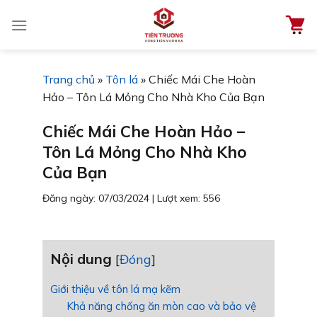
Chuyển
đến
nội
dung
Trang chủ
»
Tôn lá
»
Chiếc Mái Che Hoàn
Hảo – Tôn Lá Mỏng Cho Nhà Kho Của Bạn
Chiếc Mái Che Hoàn Hảo –
Tôn Lá Mỏng Cho Nhà Kho
Của Bạn
Đăng ngày: 07/03/2024
|
Lượt xem: 556
Nội dung
[
Đóng
]
Giới thiệu về tôn lá mạ kẽm
Khả năng chống ăn mòn cao và bảo vệ