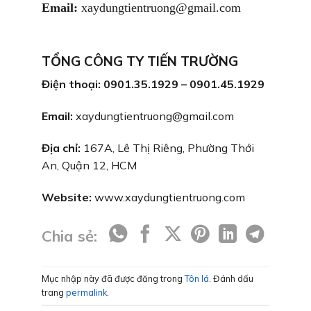
Email:
xaydungtientruong@gmail.com
TỔNG CÔNG TY TIẾN TRƯỜNG
Điện thoại: 0901.35.1929 – 0901.45.1929
Email:
xaydungtientruong@gmail.com
Địa chỉ:
167A, Lê Thị Riêng, Phường Thới
An, Quận 12, HCM
Website:
www.xaydungtientruong.com
Chia sẻ:
Mục nhập này đã được đăng trong
Tôn lá
. Đánh dấu
trang
permalink
.