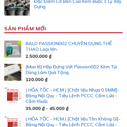
Đặc Điểm Cơ Bản Của Kẽm Buộc 1 Ly Xây
Dựng
SẢN PHẨM MỚI
BALO PASSION002 CHUYÊN DỤNG THỂ
THAO Loại lớn
2.500.000
₫
[Mua lẻ] Hộp Đựng Vợt Passion002 Kèm Túi
Dùng Làm Quà Tặng
120.000
₫
( HỎA TỐC - HCM ) [Chất liệu Nhựa 0.5MM]-
Bảng Nội Quy - Tiêu Lệnh PCCC, Cấm Lửa -
Cấm thuốc
Khoảng
35.000
₫
–
45.000
₫
giá:
( HỎA TỐC - HCM ) [Chất liệu Tôn Không Gỉ]-
từ
Bảng Nội Quy - Tiêu Lệnh PCCC, Cấm Lửa -
35.000 ₫