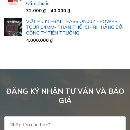
Cấm thuốc
đến
Khoảng
32.000
₫
–
40.000
₫
45.000 ₫
giá:
VỢT PICKLEBALL PASSION002 - POWER
từ
TOUR 14MM- PHÂN PHỐI CHÍNH HÃNG BỞI
32.000 ₫
CÔNG TY TIẾN TRƯỜNG
đến
4.000.000
₫
40.000 ₫
ĐĂNG KÝ NHẬN TƯ VẤN VÀ BÁO
GIÁ