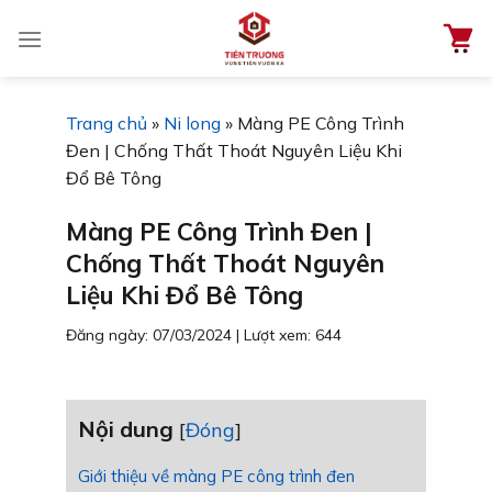
Chuyển
đến
nội
dung
Trang chủ
»
Ni long
»
Màng PE Công Trình
Đen | Chống Thất Thoát Nguyên Liệu Khi
Đổ Bê Tông
Màng PE Công Trình Đen |
Chống Thất Thoát Nguyên
Liệu Khi Đổ Bê Tông
Đăng ngày: 07/03/2024
|
Lượt xem: 644
Nội dung
[
Đóng
]
Giới thiệu về màng PE công trình đen