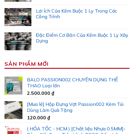
Lợi Ích Của Kẽm Buộc 1 Ly Trong Các
Công Trình
Đặc Điểm Cơ Bản Của Kẽm Buộc 1 Ly Xây
Dựng
SẢN PHẨM MỚI
BALO PASSION002 CHUYÊN DỤNG THỂ
THAO Loại lớn
2.500.000
₫
[Mua lẻ] Hộp Đựng Vợt Passion002 Kèm Túi
Dùng Làm Quà Tặng
120.000
₫
( HỎA TỐC - HCM ) [Chất liệu Nhựa 0.5MM]-