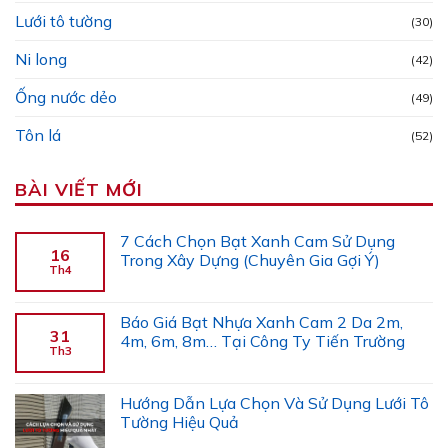
Lưới tô tường
(30)
Ni long
(42)
Ống nước dẻo
(49)
Tôn lá
(52)
BÀI VIẾT MỚI
7 Cách Chọn Bạt Xanh Cam Sử Dụng
16
Trong Xây Dựng (Chuyên Gia Gợi Ý)
Th4
Báo Giá Bạt Nhựa Xanh Cam 2 Da 2m,
31
4m, 6m, 8m… Tại Công Ty Tiến Trường
Th3
Hướng Dẫn Lựa Chọn Và Sử Dụng Lưới Tô
Tường Hiệu Quả