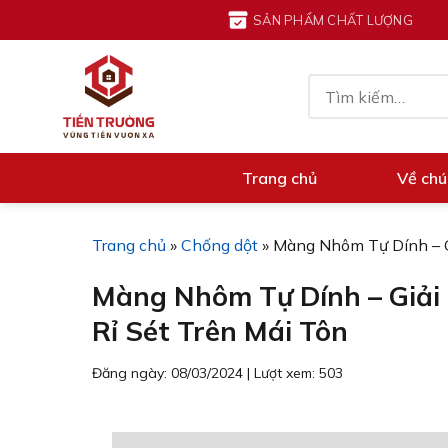
Chuyển
SẢN PHẨM CHẤT LƯỢNG
đến
nội
Tìm
dung
kiếm:
Trang chủ
Về chú
Trang chủ
»
Chống dột
»
Màng Nhôm Tự Dính – G
Màng Nhôm Tự Dính – Giải
Rỉ Sét Trên Mái Tôn
Đăng ngày: 08/03/2024
|
Lượt xem: 503