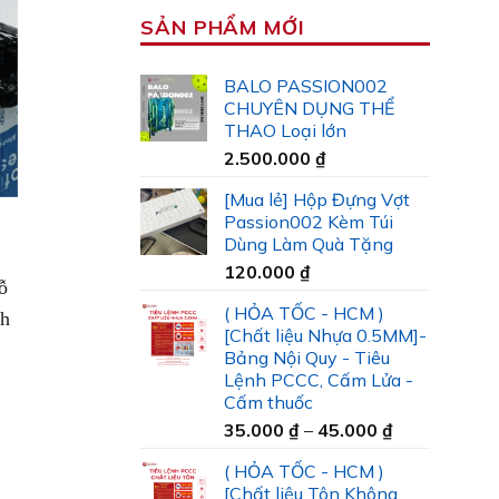
SẢN PHẨM MỚI
BALO PASSION002
CHUYÊN DỤNG THỂ
THAO Loại lớn
2.500.000
₫
[Mua lẻ] Hộp Đựng Vợt
Passion002 Kèm Túi
Dùng Làm Quà Tặng
120.000
₫
ỗ
( HỎA TỐC - HCM )
nh
[Chất liệu Nhựa 0.5MM]-
Bảng Nội Quy - Tiêu
Lệnh PCCC, Cấm Lửa -
Cấm thuốc
Khoảng
35.000
₫
–
45.000
₫
giá:
( HỎA TỐC - HCM )
từ
[Chất liệu Tôn Không