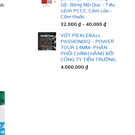
35.000 ₫
Gỉ]- Bảng Nội Quy - Tiêu
nh
đến
Lệnh PCCC, Cấm Lửa -
45.000 ₫
Cấm thuốc
Khoảng
32.000
₫
–
40.000
₫
giá:
VỢT PICKLEBALL
từ
PASSION002 - POWER
32.000 ₫
TOUR 14MM- PHÂN
đến
PHỐI CHÍNH HÃNG BỞI
40.000 ₫
CÔNG TY TIẾN TRƯỜNG
4.000.000
₫