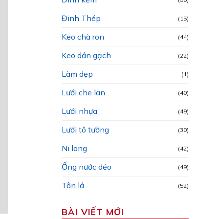
Đinh Thép
(15)
Keo chà ron
(44)
Keo dán gạch
(22)
Làm dẹp
(1)
Lưới che lan
(40)
Lưới nhựa
(49)
Lưới tô tường
(30)
Ni long
(42)
Ống nước dẻo
(49)
Tôn lá
(52)
BÀI VIẾT MỚI