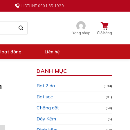
HOTLINE 0901.35.1929
Đăng nhập
Giỏ hàng
Hoạt động
Liên hệ
DANH MỤC
h
Bạt 2 da
(194)
Bạt sọc
(81)
Chống dột
(50)
Dây Kẽm
(5)
Đinh kẽm
(50)