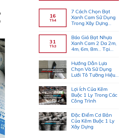
7 Cách Chọn Bạt
p
16
Xanh Cam Sử Dụng
m
Th4
Trong Xây Dựng
(Chuyên Gia Gợi Ý)
Báo Giá Bạt Nhựa
31
Xanh Cam 2 Da 2m,
Th3
4m, 6m, 8m… Tại
Công Ty Tiến Trường
Hướng Dẫn Lựa
Chọn Và Sử Dụng
Lưới Tô Tường Hiệu
Quả
Lợi Ích Của Kẽm
Buộc 1 Ly Trong Các
Công Trình
Đặc Điểm Cơ Bản
Của Kẽm Buộc 1 Ly
Xây Dựng