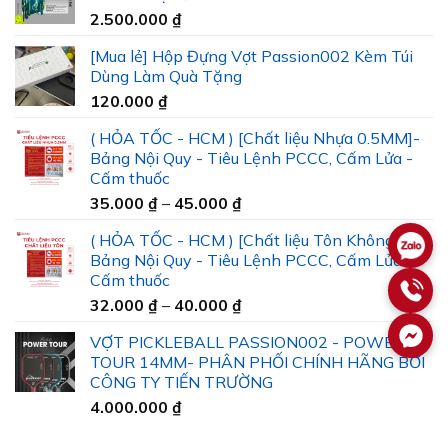
2.500.000
₫
[Mua lẻ] Hộp Đựng Vợt Passion002 Kèm Túi
Dùng Làm Quà Tặng
120.000
₫
( HỎA TỐC - HCM ) [Chất liệu Nhựa 0.5MM]-
Bảng Nội Quy - Tiêu Lệnh PCCC, Cấm Lửa -
Cấm thuốc
Khoảng
35.000
₫
–
45.000
₫
giá:
( HỎA TỐC - HCM ) [Chất liệu Tôn Không Gỉ]-
từ
Bảng Nội Quy - Tiêu Lệnh PCCC, Cấm Lửa -
35.000 ₫
Cấm thuốc
đến
Khoảng
32.000
₫
–
40.000
₫
45.000 ₫
giá:
VỢT PICKLEBALL PASSION002 - POWER
từ
TOUR 14MM- PHÂN PHỐI CHÍNH HÃNG BỞI
32.000 ₫
CÔNG TY TIẾN TRƯỜNG
đến
4.000.000
₫
40.000 ₫