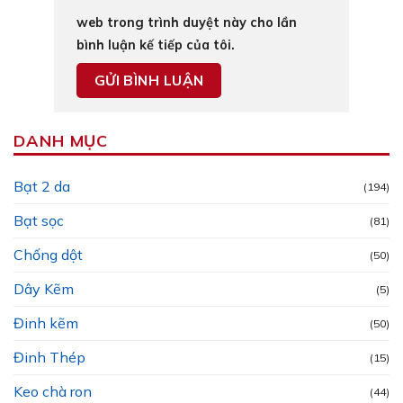
web trong trình duyệt này cho lần
bình luận kế tiếp của tôi.
DANH MỤC
Bạt 2 da
(194)
Bạt sọc
(81)
Chống dột
(50)
Dây Kẽm
(5)
Đinh kẽm
(50)
Đinh Thép
(15)
Keo chà ron
(44)