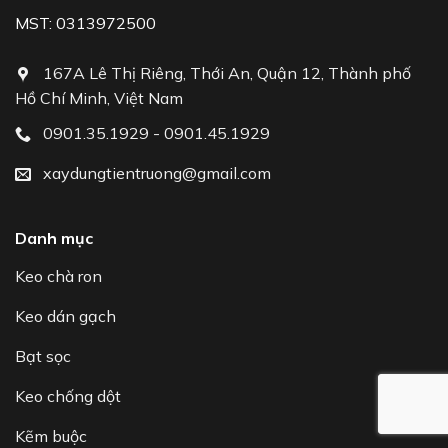
MST: 0313972500
167A Lê Thị Riêng, Thới An, Quận 12, Thành phố
Hồ Chí Minh, Việt Nam
0901.35.1929 - 0901.45.1929
xaydungtientruong@gmail.com
Danh mục
Keo chà ron
Keo dán gạch
Bạt sọc
Keo chống dột
Kẽm buộc