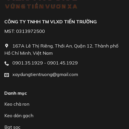
CÔNG TY TNHH TM VLXD TIẾN TRƯỜNG
MST: 0313972500
167A Lê Thị Riêng, Thới An, Quận 12, Thành phố
Hồ Chí Minh, Việt Nam
0901.35.1929 - 0901.45.1929
xaydungtientruong@gmail.com
Danh mục
Keo chà ron
Keo dán gạch
Bạt sọc