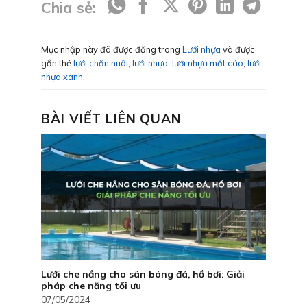
Chia sẻ:
Mục nhập này đã được đăng trong
Lưới nhựa
và được
gắn thẻ
lưới chăn nuôi
,
lưới nhựa
,
lưới nhựa mắt cáo
,
lưới
nhựa xanh
.
BÀI VIẾT LIÊN QUAN
Lưới che nắng cho sân bóng đá, hồ bơi: Giải
pháp che nắng tối ưu
07/05/2024