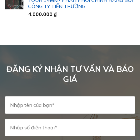
32.000 ₫
CÔNG TY TIẾN TRƯỜNG
đến
4.000.000
₫
40.000 ₫
ĐĂNG KÝ NHẬN TƯ VẤN VÀ BÁO
GIÁ