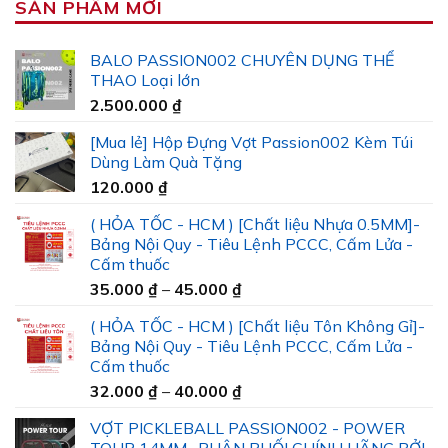
SẢN PHẨM MỚI
BALO PASSION002 CHUYÊN DỤNG THỂ
THAO Loại lớn
2.500.000
₫
[Mua lẻ] Hộp Đựng Vợt Passion002 Kèm Túi
Dùng Làm Quà Tặng
120.000
₫
( HỎA TỐC - HCM ) [Chất liệu Nhựa 0.5MM]-
Bảng Nội Quy - Tiêu Lệnh PCCC, Cấm Lửa -
Cấm thuốc
Khoảng
35.000
₫
–
45.000
₫
giá:
( HỎA TỐC - HCM ) [Chất liệu Tôn Không Gỉ]-
từ
Bảng Nội Quy - Tiêu Lệnh PCCC, Cấm Lửa -
35.000 ₫
Cấm thuốc
đến
Khoảng
32.000
₫
–
40.000
₫
45.000 ₫
giá:
VỢT PICKLEBALL PASSION002 - POWER
từ
TOUR 14MM- PHÂN PHỐI CHÍNH HÃNG BỞI