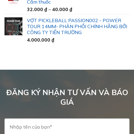
Cấm thuốc
đến
Khoảng
32.000
₫
–
40.000
₫
45.000 ₫
giá:
VỢT PICKLEBALL PASSION002 - POWER
từ
TOUR 14MM- PHÂN PHỐI CHÍNH HÃNG BỞI
32.000 ₫
CÔNG TY TIẾN TRƯỜNG
đến
4.000.000
₫
40.000 ₫
ĐĂNG KÝ NHẬN TƯ VẤN VÀ BÁO
GIÁ