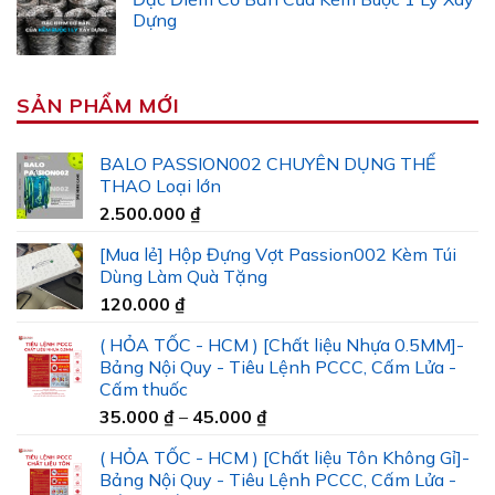
Dựng
SẢN PHẨM MỚI
BALO PASSION002 CHUYÊN DỤNG THỂ
THAO Loại lớn
2.500.000
₫
[Mua lẻ] Hộp Đựng Vợt Passion002 Kèm Túi
Dùng Làm Quà Tặng
120.000
₫
( HỎA TỐC - HCM ) [Chất liệu Nhựa 0.5MM]-
Bảng Nội Quy - Tiêu Lệnh PCCC, Cấm Lửa -
Cấm thuốc
Khoảng
35.000
₫
–
45.000
₫
giá:
( HỎA TỐC - HCM ) [Chất liệu Tôn Không Gỉ]-
từ
Bảng Nội Quy - Tiêu Lệnh PCCC, Cấm Lửa -
35.000 ₫