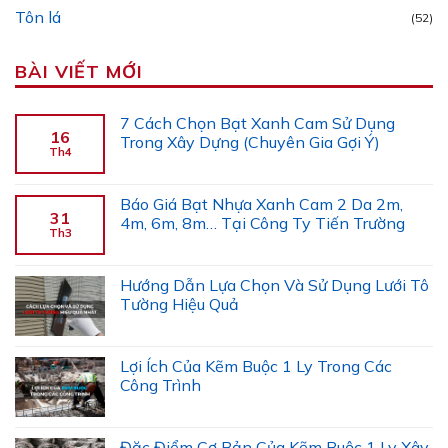
Tôn lá
(52)
BÀI VIẾT MỚI
7 Cách Chọn Bạt Xanh Cam Sử Dụng
16
Trong Xây Dựng (Chuyên Gia Gợi Ý)
Th4
Báo Giá Bạt Nhựa Xanh Cam 2 Da 2m,
31
4m, 6m, 8m… Tại Công Ty Tiến Trường
Th3
Hướng Dẫn Lựa Chọn Và Sử Dụng Lưới Tô
Tường Hiệu Quả
Lợi Ích Của Kẽm Buộc 1 Ly Trong Các
Công Trình
Đặc Điểm Cơ Bản Của Kẽm Buộc 1 Ly Xây