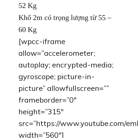
52 Kg
Khổ 2m có trọng lượng từ 55 –
60 Kg
[wpcc-iframe
allow=”accelerometer;
autoplay; encrypted-media;
gyroscope; picture-in-
picture” allowfullscreen=””
frameborder=”0″
height=”315″
src=”https://www.youtube.com/e
width=”560″]