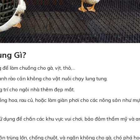
ụng Gì?
để làm chuồng cho gà, vịt, thỏ,…
nh rào cản không cho vật nuôi chạy lung tung.
 trí cho ngôi nhà thêm đẹp mắt.
ồng hoa, rau củ, hoặc làm giàn phơi cho các nông sản như mự
ử dụng để chắn các khu vực vui chơi, bảo đảm thẩm mỹ và a
ôn trùng lớn, chống chuột, và ngăn không cho gà, chó phá ho