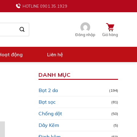
HOTLINE 0901.35.1929
Đăng nhập
Giỏ hàng
Hoạt động
Liên hệ
DANH MỤC
Bạt 2 da
(194)
Bạt sọc
(81)
Chống dột
(50)
Dây Kẽm
(5)
Đinh kẽm
(50)