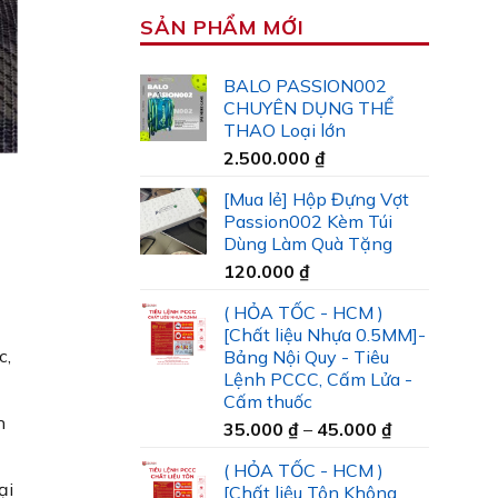
SẢN PHẨM MỚI
BALO PASSION002
CHUYÊN DỤNG THỂ
THAO Loại lớn
2.500.000
₫
[Mua lẻ] Hộp Đựng Vợt
Passion002 Kèm Túi
Dùng Làm Quà Tặng
120.000
₫
( HỎA TỐC - HCM )
[Chất liệu Nhựa 0.5MM]-
c,
Bảng Nội Quy - Tiêu
Lệnh PCCC, Cấm Lửa -
Cấm thuốc
n
Khoảng
35.000
₫
–
45.000
₫
giá:
( HỎA TỐC - HCM )
từ
ại
[Chất liệu Tôn Không