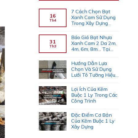
7 Cách Chọn Bạt
16
Xanh Cam Sử Dụng
Th4
Trong Xây Dựng
(Chuyên Gia Gợi Ý)
Báo Giá Bạt Nhựa
31
Xanh Cam 2 Da 2m,
Th3
4m, 6m, 8m… Tại
Công Ty Tiến Trường
Hướng Dẫn Lựa
Chọn Và Sử Dụng
Lưới Tô Tường Hiệu
Quả
Lợi Ích Của Kẽm
Buộc 1 Ly Trong Các
Công Trình
Đặc Điểm Cơ Bản
Của Kẽm Buộc 1 Ly
Xây Dựng