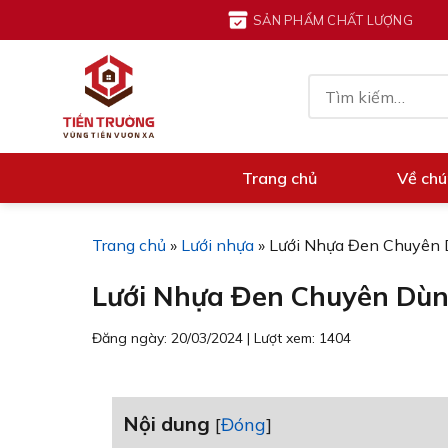
Chuyển
SẢN PHẨM CHẤT LƯỢNG
đến
nội
Tìm
dung
kiếm:
Trang chủ
Về chú
Trang chủ
»
Lưới nhựa
»
Lưới Nhựa Đen Chuyên 
Lưới Nhựa Đen Chuyên Dùn
Đăng ngày: 20/03/2024
|
Lượt xem: 1404
Nội dung
[
Đóng
]