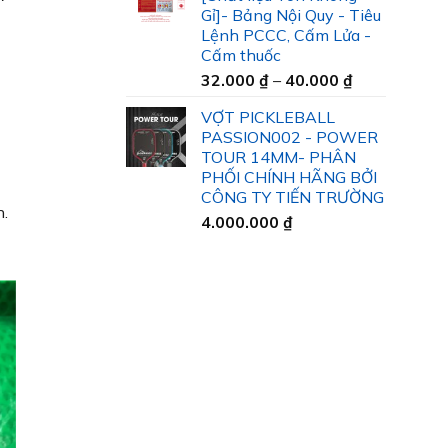
35.000 ₫
Gỉ]- Bảng Nội Quy - Tiêu
đến
Lệnh PCCC, Cấm Lửa -
45.000 ₫
Cấm thuốc
Khoảng
32.000
₫
–
40.000
₫
giá:
VỢT PICKLEBALL
từ
PASSION002 - POWER
32.000 ₫
TOUR 14MM- PHÂN
đến
PHỐI CHÍNH HÃNG BỞI
40.000 ₫
CÔNG TY TIẾN TRƯỜNG
n.
4.000.000
₫