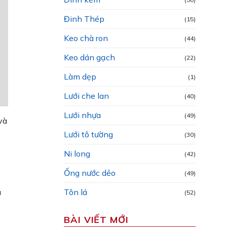
Đinh Thép
(15)
Keo chà ron
(44)
Keo dán gạch
(22)
Làm dẹp
(1)
Lưới che lan
(40)
Lưới nhựa
(49)
và
Lưới tô tường
(30)
Ni long
(42)
Ống nước dẻo
(49)
Tôn lá
u
(52)
BÀI VIẾT MỚI