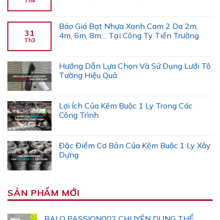
Th4
Báo Giá Bạt Nhựa Xanh Cam 2 Da 2m,
31
4m, 6m, 8m… Tại Công Ty Tiến Trường
Th3
Hướng Dẫn Lựa Chọn Và Sử Dụng Lưới Tô
Tường Hiệu Quả
Lợi Ích Của Kẽm Buộc 1 Ly Trong Các
Công Trình
Đặc Điểm Cơ Bản Của Kẽm Buộc 1 Ly Xây
Dựng
SẢN PHẨM MỚI
BALO PASSION002 CHUYÊN DỤNG THỂ