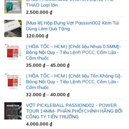
THAO Loại lớn
2.500.000
₫
[Mua lẻ] Hộp Đựng Vợt Passion002 Kèm Túi
Dùng Làm Quà Tặng
120.000
₫
( HỎA TỐC - HCM ) [Chất liệu Nhựa 0.5MM]-
Bảng Nội Quy - Tiêu Lệnh PCCC, Cấm Lửa -
Cấm thuốc
Khoảng
35.000
₫
–
45.000
₫
giá:
( HỎA TỐC - HCM ) [Chất liệu Tôn Không Gỉ]-
từ
Bảng Nội Quy - Tiêu Lệnh PCCC, Cấm Lửa -
35.000 ₫
Cấm thuốc
đến
Khoảng
32.000
₫
–
40.000
₫
45.000 ₫
giá:
VỢT PICKLEBALL PASSION002 - POWER
từ
TOUR 14MM- PHÂN PHỐI CHÍNH HÃNG BỞI
32.000 ₫
CÔNG TY TIẾN TRƯỜNG
đến
4.000.000
₫
40.000 ₫