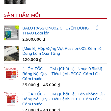
SẢN PHẨM MỚI
BALO PASSION002 CHUYÊN DỤNG THỂ
THAO Loại lớn
2.500.000
₫
[Mua lẻ] Hộp Đựng Vợt Passion002 Kèm Túi
Dùng Làm Quà Tặng
120.000
₫
( HỎA TỐC - HCM ) [Chất liệu Nhựa 0.5MM]-
Bảng Nội Quy - Tiêu Lệnh PCCC, Cấm Lửa -
Cấm thuốc
Khoảng
35.000
₫
–
45.000
₫
giá:
( HỎA TỐC - HCM ) [Chất liệu Tôn Không Gỉ]-
từ
Bảng Nội Quy - Tiêu Lệnh PCCC, Cấm Lửa -
35.000 ₫
Cấm thuốc
đến
Khoảng
32.000
₫
–
40.000
₫
45.000 ₫