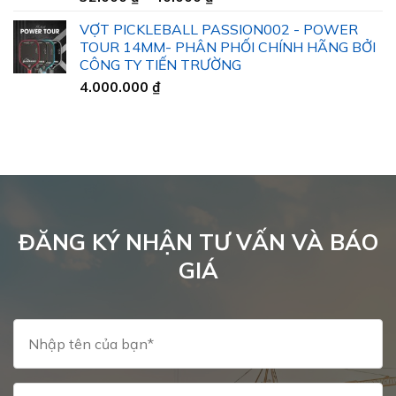
giá:
VỢT PICKLEBALL PASSION002 - POWER
từ
TOUR 14MM- PHÂN PHỐI CHÍNH HÃNG BỞI
32.000 ₫
CÔNG TY TIẾN TRƯỜNG
đến
4.000.000
₫
40.000 ₫
ĐĂNG KÝ NHẬN TƯ VẤN VÀ BÁO
GIÁ