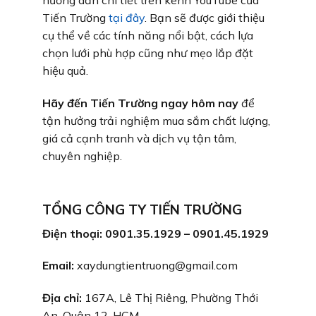
hướng dẫn chi tiết trên kênh YouTube của
Tiến Trường
tại đây
. Bạn sẽ được giới thiệu
cụ thể về các tính năng nổi bật, cách lựa
chọn lưới phù hợp cũng như mẹo lắp đặt
hiệu quả.
Hãy đến Tiến Trường ngay hôm nay
để
tận hưởng trải nghiệm mua sắm chất lượng,
giá cả cạnh tranh và dịch vụ tận tâm,
chuyên nghiệp.
TỔNG CÔNG TY TIẾN TRƯỜNG
Điện thoại: 0901.35.1929 – 0901.45.1929
Email:
xaydungtientruong@gmail.com
Địa chỉ:
167A, Lê Thị Riêng, Phường Thới
An, Quận 12, HCM