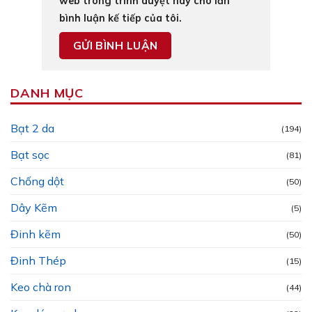
web trong trình duyệt này cho lần
bình luận kế tiếp của tôi.
DANH MỤC
Bạt 2 da
(194)
Bạt sọc
(81)
Chống dột
(50)
Dây Kẽm
(5)
Đinh kẽm
(50)
Đinh Thép
(15)
Keo chà ron
(44)