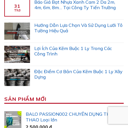
Báo Giá Bạt Nhựa Xanh Cam 2 Da 2m,
31
4m, 6m, 8m… Tại Công Ty Tiến Trường
Th3
Hướng Dẫn Lựa Chọn Và Sử Dụng Lưới Tô
Tường Hiệu Quả
Lợi Ích Của Kẽm Buộc 1 Ly Trong Các
Công Trình
Đặc Điểm Cơ Bản Của Kẽm Buộc 1 Ly Xây
Dựng
SẢN PHẨM MỚI
BALO PASSION002 CHUYÊN DỤNG THỂ
THAO Loại lớn
2.500.000
₫