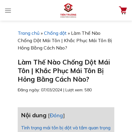
Chuyển
đến
nội
dung
Trang chủ
»
Chống dột
»
Làm Thế Nào
Chống Dột Mái Tôn | Khắc Phục Mái Tôn Bị
Hỏng Bằng Cách Nào?
Làm Thế Nào Chống Dột Mái
Tôn | Khắc Phục Mái Tôn Bị
Hỏng Bằng Cách Nào?
Đăng ngày: 07/03/2024
|
Lượt xem: 580
Nội dung
[
Đóng
]
Tình trạng mái tôn bị dột và tầm quan trọng