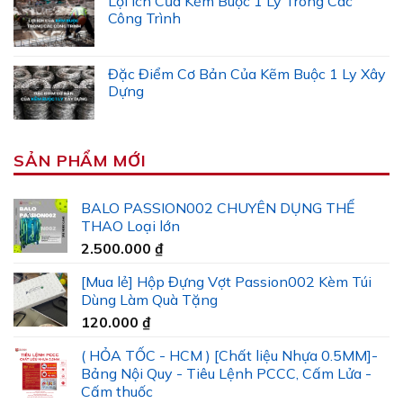
Lợi Ích Của Kẽm Buộc 1 Ly Trong Các
Công Trình
Đặc Điểm Cơ Bản Của Kẽm Buộc 1 Ly Xây
Dựng
SẢN PHẨM MỚI
BALO PASSION002 CHUYÊN DỤNG THỂ
THAO Loại lớn
2.500.000
₫
[Mua lẻ] Hộp Đựng Vợt Passion002 Kèm Túi
Dùng Làm Quà Tặng
120.000
₫
( HỎA TỐC - HCM ) [Chất liệu Nhựa 0.5MM]-
Bảng Nội Quy - Tiêu Lệnh PCCC, Cấm Lửa -
Cấm thuốc