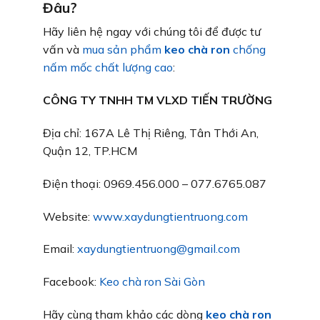
Đâu?
Hãy liên hệ ngay với chúng tôi để được tư
vấn và
mua sản phẩm
keo chà ron
chống
nấm mốc chất lượng cao
:
CÔNG TY TNHH TM VLXD TIẾN TRƯỜNG
Địa chỉ: 167A Lê Thị Riêng, Tân Thới An,
Quận 12, TP.HCM
Điện thoại: 0969.456.000 – 077.6765.087
Website:
www.xaydungtientruong.com
Email:
xaydungtientruong@gmail.com
Facebook:
Keo chà ron Sài Gòn
Hãy cùng tham khảo các dòng
keo chà ron