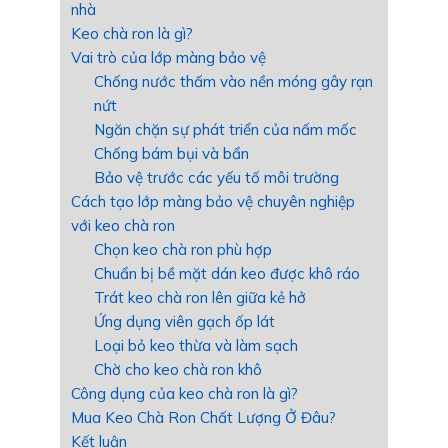
nhà
Keo chà ron là gì?
Vai trò của lớp màng bảo vệ
Chống nước thấm vào nền móng gây rạn
nứt
Ngăn chặn sự phát triển của nấm mốc
Chống bám bụi và bẩn
Bảo vệ trước các yếu tố môi trường
Cách tạo lớp màng bảo vệ chuyên nghiệp
với keo chà ron
Chọn keo chà ron phù hợp
Chuẩn bị bề mặt dán keo được khô ráo
Trát keo chà ron lên giữa kẻ hở
Ứng dụng viên gạch ốp lát
Loại bỏ keo thừa và làm sạch
Chờ cho keo chà ron khô
Công dụng của keo chà ron là gì?
Mua Keo Chà Ron Chất Lượng Ở Đâu?
Kết luận