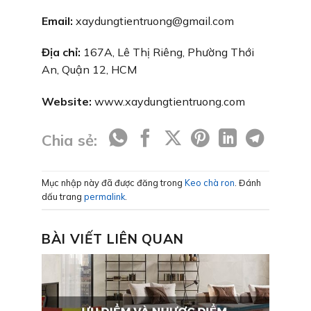
Email:
xaydungtientruong@gmail.com
Địa chỉ:
167A, Lê Thị Riêng, Phường Thới
An, Quận 12, HCM
Website:
www.xaydungtientruong.com
Chia sẻ:
Mục nhập này đã được đăng trong
Keo chà ron
. Đánh
dấu trang
permalink
.
BÀI VIẾT LIÊN QUAN