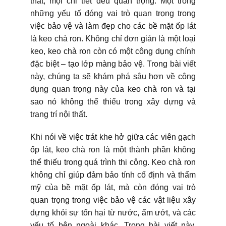
thất, mọi chi tiết đều quan trọng. Một trong
những yếu tố đóng vai trò quan trọng trong
việc bảo vệ và làm đẹp cho các bề mặt ốp lát
là keo chà ron. Không chỉ đơn giản là một loại
keo, keo chà ron còn có một công dụng chính
đặc biệt – tạo lớp màng bảo vệ. Trong bài viết
này, chúng ta sẽ khám phá sâu hơn về công
dụng quan trọng này của keo chà ron và tại
sao nó không thể thiếu trong xây dựng và
trang trí nội thất.
Khi nói về việc trát khe hở giữa các viên gạch
ốp lát, keo chà ron là một thành phần không
thể thiếu trong quá trình thi công. Keo chà ron
không chỉ giúp đảm bảo tính cố định và thẩm
mỹ của bề mặt ốp lát, mà còn đóng vai trò
quan trọng trong việc bảo vệ các vật liệu xây
dựng khỏi sự tổn hại từ nước, ẩm ướt, và các
yếu tố bên ngoài khác. Trong bài viết này,