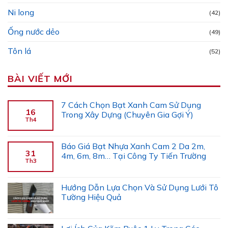
Ni long
(42)
Ống nước dẻo
(49)
Tôn lá
(52)
BÀI VIẾT MỚI
7 Cách Chọn Bạt Xanh Cam Sử Dụng
16
Trong Xây Dựng (Chuyên Gia Gợi Ý)
Th4
Báo Giá Bạt Nhựa Xanh Cam 2 Da 2m,
31
4m, 6m, 8m… Tại Công Ty Tiến Trường
Th3
Hướng Dẫn Lựa Chọn Và Sử Dụng Lưới Tô
Tường Hiệu Quả