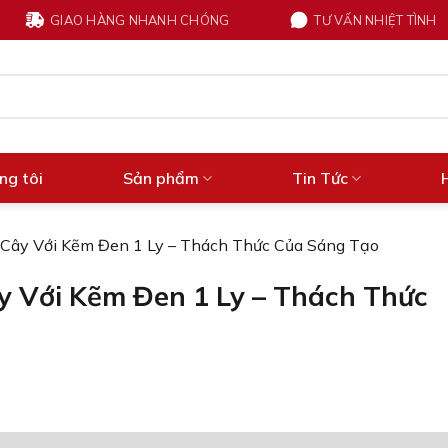
GIAO HÀNG NHANH CHÓNG
TƯ VẤN NHIỆT TÌNH
ng tôi
Sản phẩm
Tin Tức
 Cây Với Kẽm Đen 1 Ly – Thách Thức Của Sáng Tạo
y Với Kẽm Đen 1 Ly – Thách Thức