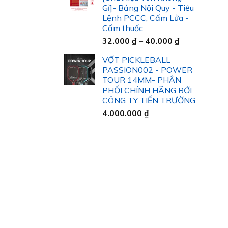
35.000 ₫
Gỉ]- Bảng Nội Quy - Tiêu
đến
Lệnh PCCC, Cấm Lửa -
45.000 ₫
Cấm thuốc
Khoảng
32.000
₫
–
40.000
₫
giá:
VỢT PICKLEBALL
từ
PASSION002 - POWER
32.000 ₫
TOUR 14MM- PHÂN
đến
PHỐI CHÍNH HÃNG BỞI
40.000 ₫
CÔNG TY TIẾN TRƯỜNG
4.000.000
₫