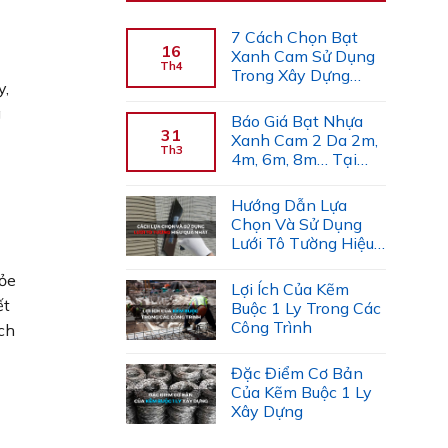
7 Cách Chọn Bạt
16
Xanh Cam Sử Dụng
Th4
Trong Xây Dựng
y,
(Chuyên Gia Gợi Ý)
g
Báo Giá Bạt Nhựa
31
Xanh Cam 2 Da 2m,
Th3
4m, 6m, 8m… Tại
Công Ty Tiến Trường
Hướng Dẫn Lựa
Chọn Và Sử Dụng
Lưới Tô Tường Hiệu
Quả
hỏe
Lợi Ích Của Kẽm
ết
Buộc 1 Ly Trong Các
Công Trình
ách
Đặc Điểm Cơ Bản
Của Kẽm Buộc 1 Ly
Xây Dựng