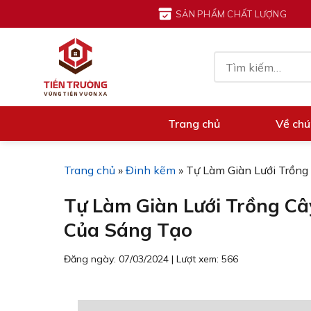
Chuyển
SẢN PHẨM CHẤT LƯỢNG
đến
nội
Tìm
dung
kiếm:
Trang chủ
Về chú
Trang chủ
»
Đinh kẽm
»
Tự Làm Giàn Lưới Trồng
Tự Làm Giàn Lưới Trồng Câ
Của Sáng Tạo
Đăng ngày: 07/03/2024
|
Lượt xem: 566