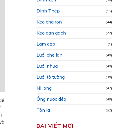
Đinh Thép
(15)
Keo chà ron
(44)
Keo dán gạch
(22)
Làm dẹp
(1)
Lưới che lan
(40)
Lưới nhựa
(49)
Lưới tô tường
(30)
Ni long
(42)
Ống nước dẻo
(49)
để
ế
Tôn lá
(52)
g
và
BÀI VIẾT MỚI