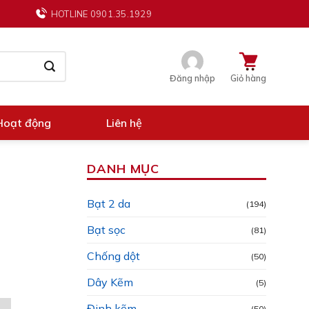
HOTLINE 0901.35.1929
Đăng nhập
Giỏ hàng
Hoạt động
Liên hệ
DANH MỤC
Bạt 2 da
(194)
Bạt sọc
(81)
Chống dột
(50)
Dây Kẽm
(5)
Đinh kẽm
(50)