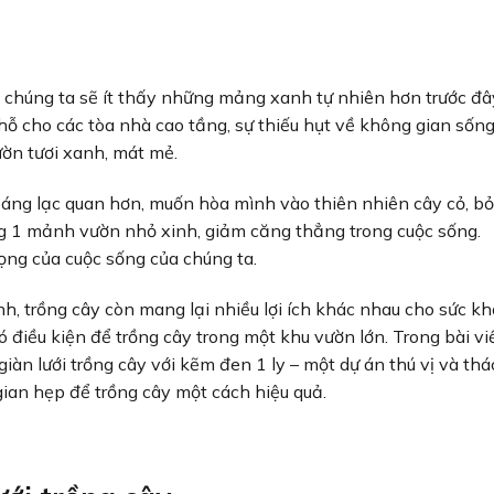
, chúng ta sẽ ít thấy những mảng xanh tự nhiên hơn trước đâ
 cho các tòa nhà cao tầng, sự thiếu hụt về không gian sốn
ườn tươi xanh, mát mẻ.
oáng lạc quan hơn, muốn hòa mình vào thiên nhiên cây cỏ, bỏ
ng 1 mảnh vườn nhỏ xinh, giảm căng thẳng trong cuộc sống.
ọng của cuộc sống của chúng ta.
nh, trồng cây còn mang lại nhiều lợi ích khác nhau cho sức k
ó điều kiện để trồng cây trong một khu vườn lớn. Trong bài vi
iàn lưới trồng cây với kẽm đen 1 ly – một dự án thú vị và th
ian hẹp để trồng cây một cách hiệu quả.