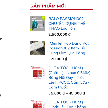
SẢN PHẨM MỚI
n
BALO PASSION002
CHUYÊN DỤNG THỂ
THAO Loại lớn
2.500.000
₫
an
[Mua lẻ] Hộp Đựng Vợt
Passion002 Kèm Túi
Dùng Làm Quà Tặng
120.000
₫
( HỎA TỐC - HCM )
[Chất liệu Nhựa 0.5MM]-
Bảng Nội Quy - Tiêu
Lệnh PCCC, Cấm Lửa -
Cấm thuốc
Khoảng
35.000
₫
–
45.000
₫
i
giá:
( HỎA TỐC - HCM )
từ
[Chất liệu Tôn Không