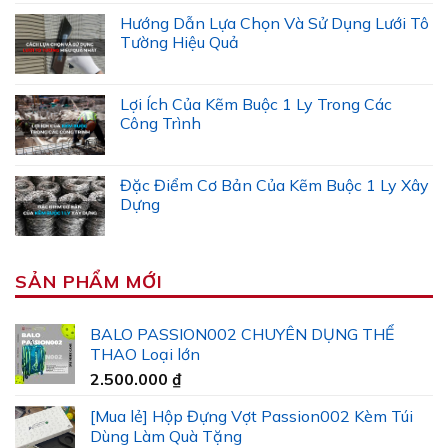
Hướng Dẫn Lựa Chọn Và Sử Dụng Lưới Tô
Tường Hiệu Quả
Lợi Ích Của Kẽm Buộc 1 Ly Trong Các
Công Trình
Đặc Điểm Cơ Bản Của Kẽm Buộc 1 Ly Xây
Dựng
SẢN PHẨM MỚI
BALO PASSION002 CHUYÊN DỤNG THỂ
THAO Loại lớn
2.500.000
₫
[Mua lẻ] Hộp Đựng Vợt Passion002 Kèm Túi
Dùng Làm Quà Tặng