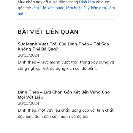
Mục nhập này đã được đăng trong
Đinh kẽm
và được
gắn thẻ
kẽm 1 ly
,
kẽm buộc
,
kẽm buộc 1 ly
,
kẽm đen
,
kẽm
mảnh
.
BÀI VIẾT LIÊN QUAN
Sức Mạnh Vượt Trội Của Đinh Thép – Tại Sao
Không Thể Bỏ Qua?
20/03/2024
Đinh thép – “sức mạnh vượt trội” trong xây dựng và
công nghiệp. Với đa dạng kích cỡ, độ bền...
Đinh Thép – Lựa Chọn Gắn Kết Bền Vững Cho
Mọi Vật Liệu
20/03/2024
Đinh thép, một vật liệu chất lượng cao với tính chất
đặc biệt, đem đến sức mạnh và độ bền...