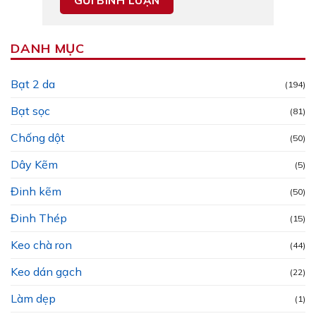
DANH MỤC
Bạt 2 da
(194)
Bạt sọc
(81)
Chống dột
(50)
Dây Kẽm
(5)
Đinh kẽm
(50)
Đinh Thép
(15)
Keo chà ron
(44)
Keo dán gạch
(22)
Làm dẹp
(1)