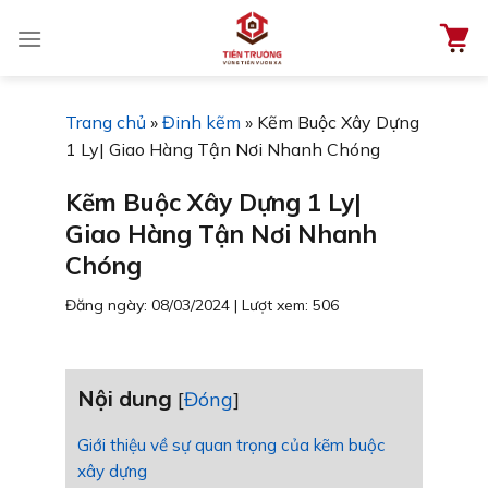
Chuyển
đến
nội
dung
Trang chủ
»
Đinh kẽm
»
Kẽm Buộc Xây Dựng
1 Ly| Giao Hàng Tận Nơi Nhanh Chóng
Kẽm Buộc Xây Dựng 1 Ly|
Giao Hàng Tận Nơi Nhanh
Chóng
Đăng ngày: 08/03/2024
|
Lượt xem: 506
Nội dung
[
Đóng
]
Giới thiệu về sự quan trọng của kẽm buộc
xây dựng