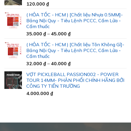
120.000
₫
( HỎA TỐC - HCM ) [Chất liệu Nhựa 0.5MM]-
Bảng Nội Quy - Tiêu Lệnh PCCC, Cấm Lửa -
Cấm thuốc
Khoảng
35.000
₫
–
45.000
₫
giá:
( HỎA TỐC - HCM ) [Chất liệu Tôn Không Gỉ]-
từ
Bảng Nội Quy - Tiêu Lệnh PCCC, Cấm Lửa -
35.000 ₫
Cấm thuốc
đến
Khoảng
32.000
₫
–
40.000
₫
45.000 ₫
giá:
VỢT PICKLEBALL PASSION002 - POWER
từ
TOUR 14MM- PHÂN PHỐI CHÍNH HÃNG BỞI
32.000 ₫
CÔNG TY TIẾN TRƯỜNG
đến
4.000.000
₫
40.000 ₫