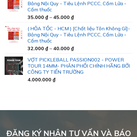
Bảng Nội Quy - Tiêu Lệnh PCCC, Cấm Lửa -
Cấm thuốc
Khoảng
35.000
₫
–
45.000
₫
giá:
( HỎA TỐC - HCM ) [Chất liệu Tôn Không Gỉ]-
từ
Bảng Nội Quy - Tiêu Lệnh PCCC, Cấm Lửa -
35.000 ₫
Cấm thuốc
đến
Khoảng
32.000
₫
–
40.000
₫
45.000 ₫
giá:
VỢT PICKLEBALL PASSION002 - POWER
từ
TOUR 14MM- PHÂN PHỐI CHÍNH HÃNG BỞI
32.000 ₫
CÔNG TY TIẾN TRƯỜNG
đến
4.000.000
₫
40.000 ₫
ĐĂNG KÝ NHẬN TƯ VẤN VÀ BÁO