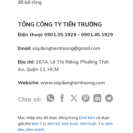
đổ bê tông
TỔNG CÔNG TY TIẾN TRƯỜNG
Điện thoại: 0901.35.1929 – 0901.45.1929
Email:
xaydungtientruong@gmail.com
Địa chỉ:
167A, Lê Thị Riêng, Phường Thới
An, Quận 12, HCM
Website:
www.xaydungtientruong.com
Chia sẻ:
Mục nhập này đã được đăng trong
Đinh kẽm
và được
gắn thẻ
kẽm 1 ly
,
kẽm bô
,
kẽm buộc
,
kẽm buộc 1 ly
,
kẽm
đen
,
kẽm mảnh
.