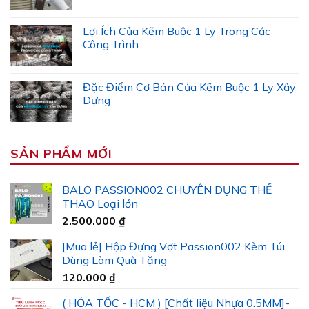
Lợi Ích Của Kẽm Buộc 1 Ly Trong Các
Công Trình
Đặc Điểm Cơ Bản Của Kẽm Buộc 1 Ly Xây
Dựng
SẢN PHẨM MỚI
BALO PASSION002 CHUYÊN DỤNG THỂ
THAO Loại lớn
2.500.000
₫
[Mua lẻ] Hộp Đựng Vợt Passion002 Kèm Túi
Dùng Làm Quà Tặng
120.000
₫
( HỎA TỐC - HCM ) [Chất liệu Nhựa 0.5MM]-