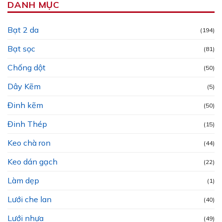
DANH MỤC
Bạt 2 da
(194)
Bạt sọc
(81)
Chống dột
(50)
Dây Kẽm
(5)
Đinh kẽm
(50)
Đinh Thép
(15)
Keo chà ron
(44)
Keo dán gạch
(22)
Làm dẹp
(1)
Lưới che lan
(40)
Lưới nhựa
(49)