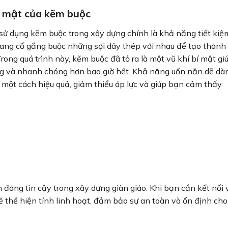
Bí mật của kẽm buộc
c sử dụng kẽm buộc trong xây dựng chính là khả năng tiết kiệ
đang cố gắng buộc những sợi dây thép với nhau để tạo thành
ong quá trình này, kẽm buộc đã tỏ ra là một vũ khí bí mật gi
g và nhanh chóng hơn bao giờ hết. Khả năng uốn nắn dễ dà
một cách hiệu quả, giảm thiểu áp lực và giúp bạn cảm thấy
đáng tin cậy trong xây dựng giàn giáo. Khi bạn cần kết nối 
ẽ thể hiện tính linh hoạt, đảm bảo sự an toàn và ổn định cho