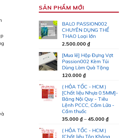
SẢN PHẨM MỚI
m
BALO PASSION002
CHUYÊN DỤNG THỂ
úp
THAO Loại lớn
ng
2.500.000
₫
[Mua lẻ] Hộp Đựng Vợt
Passion002 Kèm Túi
Dùng Làm Quà Tặng
120.000
₫
( HỎA TỐC - HCM )
[Chất liệu Nhựa 0.5MM]-
Bảng Nội Quy - Tiêu
Lệnh PCCC, Cấm Lửa -
Cấm thuốc
và
Khoảng
35.000
₫
–
45.000
₫
giá:
( HỎA TỐC - HCM )
từ
[Chất liệu Tôn Không