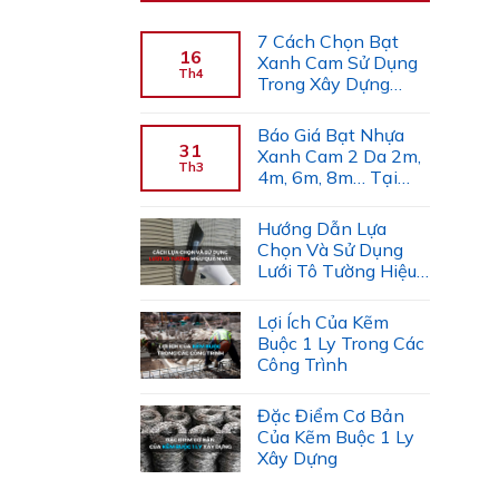
7 Cách Chọn Bạt
16
Xanh Cam Sử Dụng
Th4
Trong Xây Dựng
(Chuyên Gia Gợi Ý)
Báo Giá Bạt Nhựa
31
Xanh Cam 2 Da 2m,
Th3
4m, 6m, 8m… Tại
Công Ty Tiến Trường
Hướng Dẫn Lựa
Chọn Và Sử Dụng
Lưới Tô Tường Hiệu
Quả
Lợi Ích Của Kẽm
Buộc 1 Ly Trong Các
Công Trình
Đặc Điểm Cơ Bản
Của Kẽm Buộc 1 Ly
Xây Dựng