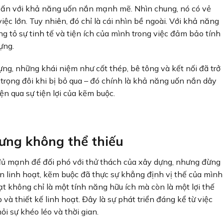
u ấn với khả năng uốn nắn mạnh mẽ. Nhìn chung, nó có vẻ
 lớn. Tuy nhiên, đó chỉ là cái nhìn bề ngoài. Với khả năng
g tỏ sự tinh tế và tiện ích của mình trong việc đảm bảo tính
ựng.
ng, những khái niệm như cốt thép, bê tông và kết nối đã trở
trọng đôi khi bị bỏ qua – đó chính là khả năng uốn nắn dây
ện qua sự tiện lợi của kẽm buộc.
hưng không thể thiếu
đủ mạnh để đối phó với thử thách của xây dựng, nhưng đừng
n linh hoạt, kẽm buộc đã thực sự khẳng định vị thế của mình
t không chỉ là một tính năng hữu ích mà còn là một lợi thế
p và thiết kế linh hoạt. Đây là sự phát triển đáng kể từ việc
ỏi sự khéo léo và thời gian.