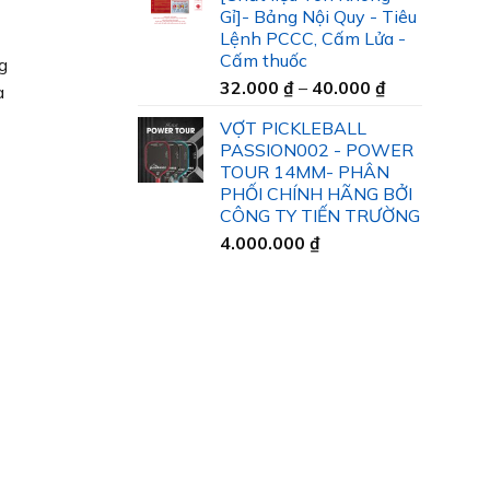
35.000 ₫
Gỉ]- Bảng Nội Quy - Tiêu
đến
Lệnh PCCC, Cấm Lửa -
45.000 ₫
Cấm thuốc
g
Khoảng
32.000
₫
–
40.000
₫
à
giá:
VỢT PICKLEBALL
từ
PASSION002 - POWER
32.000 ₫
TOUR 14MM- PHÂN
đến
PHỐI CHÍNH HÃNG BỞI
40.000 ₫
CÔNG TY TIẾN TRƯỜNG
4.000.000
₫