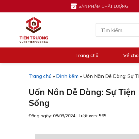
Chuyển
SẢN PHẨM CHẤT LƯỢNG
đến
nội
Tìm
dung
kiếm:
Trang chủ
Về chú
Trang chủ
»
Đinh kẽm
»
Uốn Nắn Dễ Dàng: Sự Ti
Uốn Nắn Dễ Dàng: Sự Tiện 
Sống
Đăng ngày: 08/03/2024
|
Lượt xem: 565