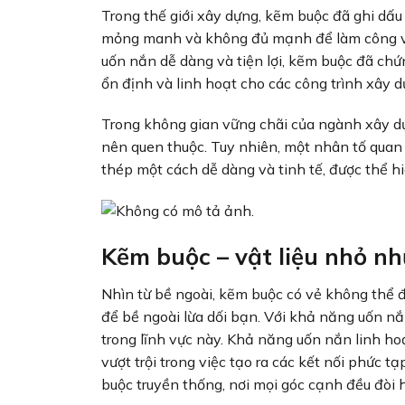
Trong thế giới xây dựng, kẽm buộc đã ghi dấ
mỏng manh và không đủ mạnh để làm công việc
uốn nắn dễ dàng và tiện lợi, kẽm buộc đã chứn
ổn định và linh hoạt cho các công trình xây d
Trong không gian vững chãi của ngành xây dự
nên quen thuộc. Tuy nhiên, một nhân tố quan 
thép một cách dễ dàng và tinh tế, được thể hi
Kẽm buộc – vật liệu nhỏ n
Nhìn từ bề ngoài, kẽm buộc có vẻ không thể 
để bề ngoài lừa dối bạn. Với khả năng uốn nắ
trong lĩnh vực này. Khả năng uốn nắn linh hoạ
vượt trội trong việc tạo ra các kết nối phức tạ
buộc truyền thống, nơi mọi góc cạnh đều đòi h