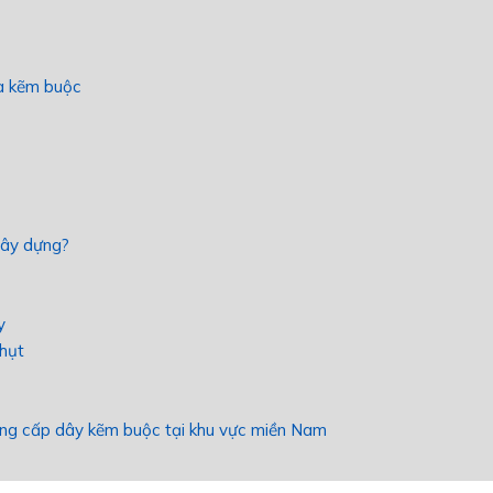
ủa kẽm buộc
xây dựng?
y
 hụt
cung cấp dây kẽm buộc tại khu vực miền Nam