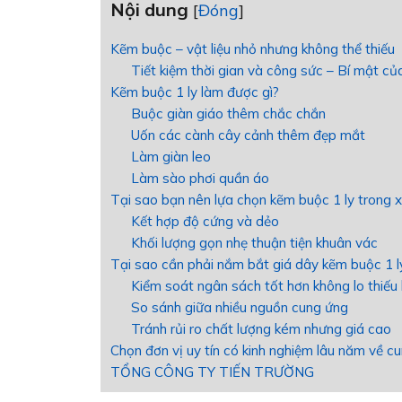
Nội dung
[
Đóng
]
Kẽm buộc – vật liệu nhỏ nhưng không thể thiếu
Tiết kiệm thời gian và công sức – Bí mật c
Kẽm buộc 1 ly làm được gì?
Buộc giàn giáo thêm chắc chắn
Uốn các cành cây cảnh thêm đẹp mắt
Làm giàn leo
Làm sào phơi quần áo
Tại sao bạn nên lựa chọn kẽm buộc 1 ly trong 
Kết hợp độ cứng và dẻo
Khối lượng gọn nhẹ thuận tiện khuân vác
Tại sao cần phải nắm bắt giá dây kẽm buộc 1 l
Kiểm soát ngân sách tốt hơn không lo thiếu
So sánh giữa nhiều nguồn cung ứng
Tránh rủi ro chất lượng kém nhưng giá cao
Chọn đơn vị uy tín có kinh nghiệm lâu năm về 
TỔNG CÔNG TY TIẾN TRƯỜNG