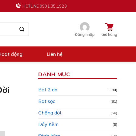
HOTLINE 0901.35.1929
Đăng nhập
Giỏ hàng
Hoạt động
Liên hệ
DANH MỤC
Đời
Bạt 2 da
(194)
Bạt sọc
(81)
Chống dột
(50)
Dây Kẽm
(5)
Đinh kẽm
(50)