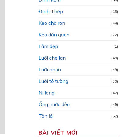
Đinh Thép
(15)
Keo chà ron
(44)
Keo dán gạch
(22)
Làm dẹp
(1)
Lưới che lan
(40)
Lưới nhựa
(49)
Lưới tô tường
(30)
Ni long
(42)
Ống nước dẻo
(49)
Tôn lá
(52)
BÀI VIẾT MỚI