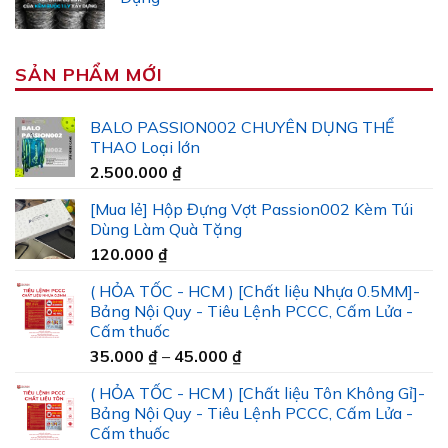
SẢN PHẨM MỚI
BALO PASSION002 CHUYÊN DỤNG THỂ
THAO Loại lớn
2.500.000
₫
[Mua lẻ] Hộp Đựng Vợt Passion002 Kèm Túi
Dùng Làm Quà Tặng
120.000
₫
( HỎA TỐC - HCM ) [Chất liệu Nhựa 0.5MM]-
Bảng Nội Quy - Tiêu Lệnh PCCC, Cấm Lửa -
Cấm thuốc
Khoảng
35.000
₫
–
45.000
₫
giá:
( HỎA TỐC - HCM ) [Chất liệu Tôn Không Gỉ]-
từ
Bảng Nội Quy - Tiêu Lệnh PCCC, Cấm Lửa -
35.000 ₫
Cấm thuốc
đến