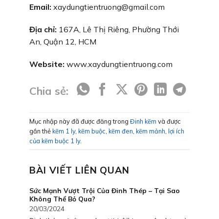
Email:
xaydungtientruong@gmail.com
Địa chỉ:
167A, Lê Thị Riêng, Phường Thới
An, Quận 12, HCM
Website:
www.xaydungtientruong.com
Chia sẻ:
Mục nhập này đã được đăng trong
Đinh kẽm
và được
gắn thẻ
kẽm 1 ly
,
kẽm buộc
,
kẽm đen
,
kẽm mảnh
,
lợi ích
của kẽm buộc 1 ly
.
BÀI VIẾT LIÊN QUAN
Sức Mạnh Vượt Trội Của Đinh Thép – Tại Sao
Không Thể Bỏ Qua?
20/03/2024