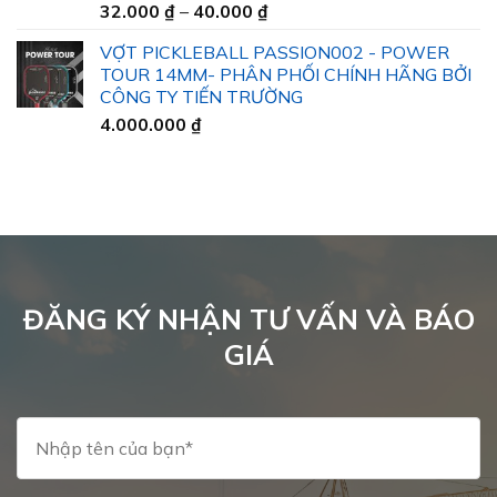
Khoảng
32.000
₫
–
40.000
₫
45.000 ₫
giá:
VỢT PICKLEBALL PASSION002 - POWER
từ
TOUR 14MM- PHÂN PHỐI CHÍNH HÃNG BỞI
32.000 ₫
CÔNG TY TIẾN TRƯỜNG
đến
4.000.000
₫
40.000 ₫
ĐĂNG KÝ NHẬN TƯ VẤN VÀ BÁO
GIÁ