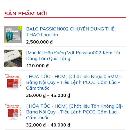
SẢN PHẨM MỚI
BALO PASSION002 CHUYÊN DỤNG THỂ
THAO Loại lớn
2.500.000
₫
[Mua lẻ] Hộp Đựng Vợt Passion002 Kèm Túi
Dùng Làm Quà Tặng
120.000
₫
( HỎA TỐC - HCM ) [Chất liệu Nhựa 0.5MM]-
Bảng Nội Quy - Tiêu Lệnh PCCC, Cấm Lửa -
Cấm thuốc
Khoảng
35.000
₫
–
45.000
₫
giá:
( HỎA TỐC - HCM ) [Chất liệu Tôn Không Gỉ]-
từ
Bảng Nội Quy - Tiêu Lệnh PCCC, Cấm Lửa -
35.000 ₫
Cấm thuốc
đến
Khoảng
32.000
₫
–
40.000
₫
45.000 ₫