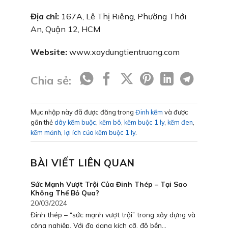
Địa chỉ:
167A, Lê Thị Riêng, Phường Thới
An, Quận 12, HCM
Website:
www.xaydungtientruong.com
Chia sẻ:
Mục nhập này đã được đăng trong
Đinh kẽm
và được
gắn thẻ
dây kẽm buộc
,
kẽm bô
,
kẽm buộc 1 ly
,
kẽm đen
,
kẽm mảnh
,
lợi ích của kẽm buộc 1 ly
.
BÀI VIẾT LIÊN QUAN
Sức Mạnh Vượt Trội Của Đinh Thép – Tại Sao
Không Thể Bỏ Qua?
20/03/2024
Đinh thép – “sức mạnh vượt trội” trong xây dựng và
công nghiệp. Với đa dạng kích cỡ, độ bền...