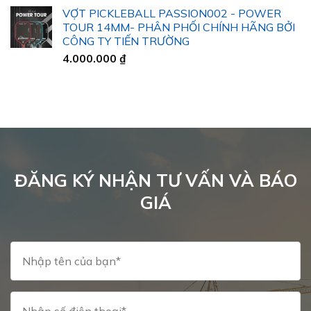
giá:
VỢT PICKLEBALL PASSION002 - POWER
từ
TOUR 14MM- PHÂN PHỐI CHÍNH HÃNG BỞI
32.000 ₫
CÔNG TY TIẾN TRƯỜNG
đến
4.000.000
₫
40.000 ₫
ĐĂNG KÝ NHẬN TƯ VẤN VÀ BÁO
GIÁ