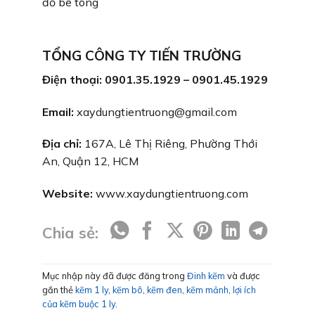
đổ bê tông
TỔNG CÔNG TY TIẾN TRƯỜNG
Điện thoại: 0901.35.1929 – 0901.45.1929
Email:
xaydungtientruong@gmail.com
Địa chỉ:
167A, Lê Thị Riêng, Phường Thới
An, Quận 12, HCM
Website:
www.xaydungtientruong.com
Chia sẻ:
Mục nhập này đã được đăng trong
Đinh kẽm
và được
gắn thẻ
kẽm 1 ly
,
kẽm bô
,
kẽm đen
,
kẽm mảnh
,
lợi ích
của kẽm buộc 1 ly
.