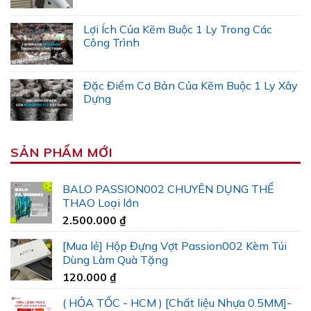
Lợi Ích Của Kẽm Buộc 1 Ly Trong Các
Công Trình
Đặc Điểm Cơ Bản Của Kẽm Buộc 1 Ly Xây
Dựng
SẢN PHẨM MỚI
BALO PASSION002 CHUYÊN DỤNG THỂ
THAO Loại lớn
2.500.000
₫
[Mua lẻ] Hộp Đựng Vợt Passion002 Kèm Túi
Dùng Làm Quà Tặng
120.000
₫
( HỎA TỐC - HCM ) [Chất liệu Nhựa 0.5MM]-