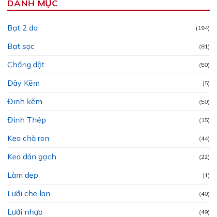
DANH MỤC
Bạt 2 da
(194)
Bạt sọc
(81)
Chống dột
(50)
Dây Kẽm
(5)
Đinh kẽm
(50)
Đinh Thép
(15)
Keo chà ron
(44)
Keo dán gạch
(22)
Làm dẹp
(1)
Lưới che lan
(40)
Lưới nhựa
(49)