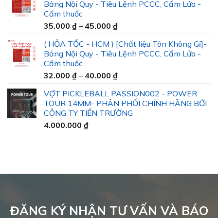
Bảng Nội Quy - Tiêu Lệnh PCCC, Cấm Lửa -
Cấm thuốc
Khoảng
35.000
₫
–
45.000
₫
giá:
( HỎA TỐC - HCM ) [Chất liệu Tôn Không Gỉ]-
từ
Bảng Nội Quy - Tiêu Lệnh PCCC, Cấm Lửa -
35.000 ₫
Cấm thuốc
đến
Khoảng
32.000
₫
–
40.000
₫
45.000 ₫
giá:
VỢT PICKLEBALL PASSION002 - POWER
từ
TOUR 14MM- PHÂN PHỐI CHÍNH HÃNG BỞI
32.000 ₫
CÔNG TY TIẾN TRƯỜNG
đến
4.000.000
₫
40.000 ₫
ĐĂNG KÝ NHẬN TƯ VẤN VÀ BÁO