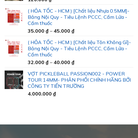
( HỎA TỐC - HCM ) [Chất liệu Nhựa 0.5MM]-
Bảng Nội Quy - Tiêu Lệnh PCCC, Cấm Lửa -
Cấm thuốc
Khoảng
35.000
₫
–
45.000
₫
giá:
( HỎA TỐC - HCM ) [Chất liệu Tôn Không Gỉ]-
từ
Bảng Nội Quy - Tiêu Lệnh PCCC, Cấm Lửa -
35.000 ₫
Cấm thuốc
đến
Khoảng
32.000
₫
–
40.000
₫
45.000 ₫
giá:
VỢT PICKLEBALL PASSION002 - POWER
từ
TOUR 14MM- PHÂN PHỐI CHÍNH HÃNG BỞI
32.000 ₫
CÔNG TY TIẾN TRƯỜNG
đến
4.000.000
₫
40.000 ₫