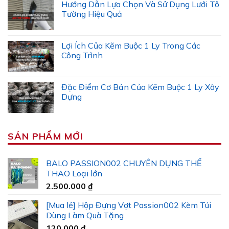
Hướng Dẫn Lựa Chọn Và Sử Dụng Lưới Tô
Tường Hiệu Quả
Lợi Ích Của Kẽm Buộc 1 Ly Trong Các
Công Trình
Đặc Điểm Cơ Bản Của Kẽm Buộc 1 Ly Xây
Dựng
SẢN PHẨM MỚI
BALO PASSION002 CHUYÊN DỤNG THỂ
THAO Loại lớn
2.500.000
₫
[Mua lẻ] Hộp Đựng Vợt Passion002 Kèm Túi
Dùng Làm Quà Tặng
120.000
₫