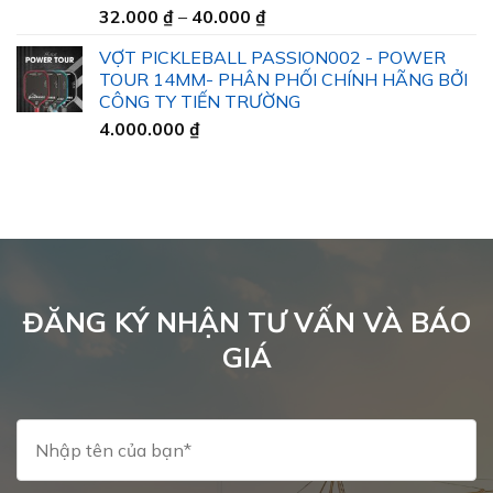
Khoảng
32.000
₫
–
40.000
₫
45.000 ₫
giá:
VỢT PICKLEBALL PASSION002 - POWER
từ
TOUR 14MM- PHÂN PHỐI CHÍNH HÃNG BỞI
32.000 ₫
CÔNG TY TIẾN TRƯỜNG
đến
4.000.000
₫
40.000 ₫
ĐĂNG KÝ NHẬN TƯ VẤN VÀ BÁO
GIÁ