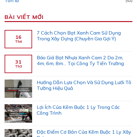
Tôn lá
(52)
BÀI VIẾT MỚI
7 Cách Chọn Bạt Xanh Cam Sử Dụng
16
Trong Xây Dựng (Chuyên Gia Gợi Ý)
Th4
Báo Giá Bạt Nhựa Xanh Cam 2 Da 2m,
31
4m, 6m, 8m… Tại Công Ty Tiến Trường
Th3
Hướng Dẫn Lựa Chọn Và Sử Dụng Lưới Tô
Tường Hiệu Quả
Lợi Ích Của Kẽm Buộc 1 Ly Trong Các
Công Trình
Đặc Điểm Cơ Bản Của Kẽm Buộc 1 Ly Xây