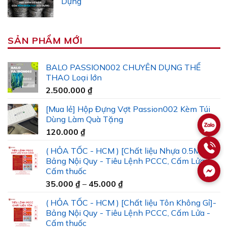
Dựng
SẢN PHẨM MỚI
BALO PASSION002 CHUYÊN DỤNG THỂ
THAO Loại lớn
2.500.000
₫
[Mua lẻ] Hộp Đựng Vợt Passion002 Kèm Túi
Dùng Làm Quà Tặng
120.000
₫
( HỎA TỐC - HCM ) [Chất liệu Nhựa 0.5MM]-
Bảng Nội Quy - Tiêu Lệnh PCCC, Cấm Lửa -
Cấm thuốc
Khoảng
35.000
₫
–
45.000
₫
giá:
( HỎA TỐC - HCM ) [Chất liệu Tôn Không Gỉ]-
từ
Bảng Nội Quy - Tiêu Lệnh PCCC, Cấm Lửa -
35.000 ₫
Cấm thuốc
đến