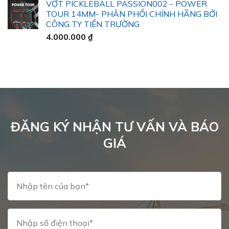
VỢT PICKLEBALL PASSION002 - POWER
từ
TOUR 14MM- PHÂN PHỐI CHÍNH HÃNG BỞI
32.000 ₫
CÔNG TY TIẾN TRƯỜNG
đến
4.000.000
₫
40.000 ₫
ĐĂNG KÝ NHẬN TƯ VẤN VÀ BÁO
GIÁ