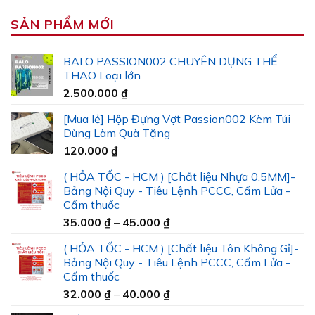
SẢN PHẨM MỚI
BALO PASSION002 CHUYÊN DỤNG THỂ
THAO Loại lớn
2.500.000
₫
[Mua lẻ] Hộp Đựng Vợt Passion002 Kèm Túi
Dùng Làm Quà Tặng
120.000
₫
( HỎA TỐC - HCM ) [Chất liệu Nhựa 0.5MM]-
Bảng Nội Quy - Tiêu Lệnh PCCC, Cấm Lửa -
Cấm thuốc
Khoảng
35.000
₫
–
45.000
₫
giá:
( HỎA TỐC - HCM ) [Chất liệu Tôn Không Gỉ]-
từ
Bảng Nội Quy - Tiêu Lệnh PCCC, Cấm Lửa -
35.000 ₫
Cấm thuốc
đến
Khoảng
32.000
₫
–
40.000
₫
45.000 ₫
giá: