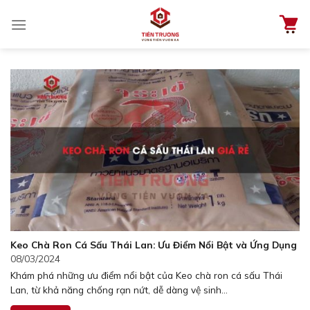
Chuyển
đến
nội
dung
Keo Chà Ron Cá Sấu Thái Lan: Ưu Điểm Nổi Bật và Ứng Dụng
08/03/2024
Khám phá những ưu điểm nổi bật của Keo chà ron cá sấu Thái
Lan, từ khả năng chống rạn nứt, dễ dàng vệ sinh...