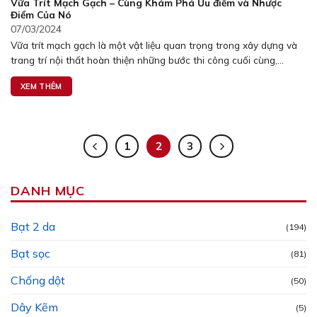
Vữa Trít Mạch Gạch – Cùng Khám Phá Ưu điểm và Nhược
Điểm Của Nó
07/03/2024
Vữa trít mạch gạch là một vật liệu quan trọng trong xây dựng và
trang trí nội thất hoàn thiện những bước thi công cuối cùng,...
XEM THÊM
1
2
3
DANH MỤC
Bạt 2 da
(194)
Bạt sọc
(81)
Chống dột
(50)
Dây Kẽm
(5)