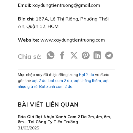
Email:
xaydungtientruong@gmail.com
Địa chỉ:
167A, Lê Thị Riêng, Phường Thới
An, Quận 12, HCM
Website:
www.xaydungtientruong.com
Chia sẻ:
Mục nhập này đã được đăng trong
Bạt 2 da
và được
gắn thẻ
bạt 2 da
,
bạt cam 2 da
,
bạt chống thấm
,
bạt
nhựa giá rẻ
,
Bạt xanh cam 2 da
.
BÀI VIẾT LIÊN QUAN
Báo Giá Bạt Nhựa Xanh Cam 2 Da 2m, 4m, 6m,
8m… Tại Công Ty Tiến Trường
31/03/2025