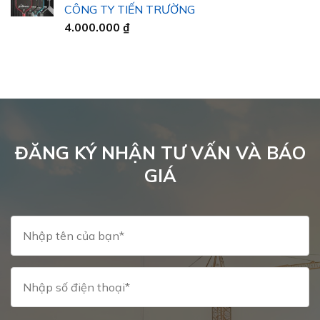
CÔNG TY TIẾN TRƯỜNG
đến
4.000.000
₫
40.000 ₫
ĐĂNG KÝ NHẬN TƯ VẤN VÀ BÁO
GIÁ