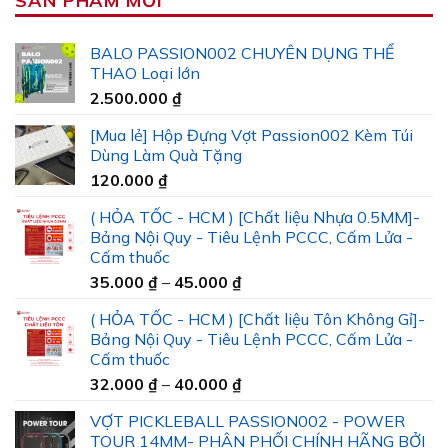
SẢN PHẨM MỚI
BALO PASSION002 CHUYÊN DỤNG THỂ
THAO Loại lớn
2.500.000
₫
[Mua lẻ] Hộp Đựng Vợt Passion002 Kèm Túi
Dùng Làm Quà Tặng
120.000
₫
( HỎA TỐC - HCM ) [Chất liệu Nhựa 0.5MM]-
Bảng Nội Quy - Tiêu Lệnh PCCC, Cấm Lửa -
Cấm thuốc
Khoảng
35.000
₫
–
45.000
₫
giá:
( HỎA TỐC - HCM ) [Chất liệu Tôn Không Gỉ]-
từ
Bảng Nội Quy - Tiêu Lệnh PCCC, Cấm Lửa -
35.000 ₫
Cấm thuốc
đến
Khoảng
32.000
₫
–
40.000
₫
45.000 ₫
giá:
VỢT PICKLEBALL PASSION002 - POWER
từ
TOUR 14MM- PHÂN PHỐI CHÍNH HÃNG BỞI
32.000 ₫