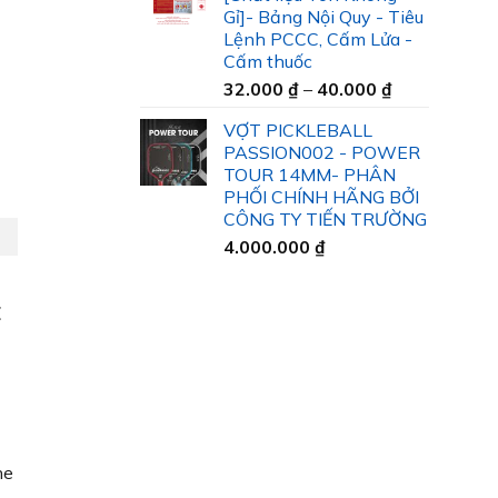
35.000 ₫
Gỉ]- Bảng Nội Quy - Tiêu
đến
Lệnh PCCC, Cấm Lửa -
45.000 ₫
Cấm thuốc
Khoảng
32.000
₫
–
40.000
₫
giá:
VỢT PICKLEBALL
từ
PASSION002 - POWER
32.000 ₫
TOUR 14MM- PHÂN
đến
PHỐI CHÍNH HÃNG BỞI
40.000 ₫
CÔNG TY TIẾN TRƯỜNG
4.000.000
₫
c
he