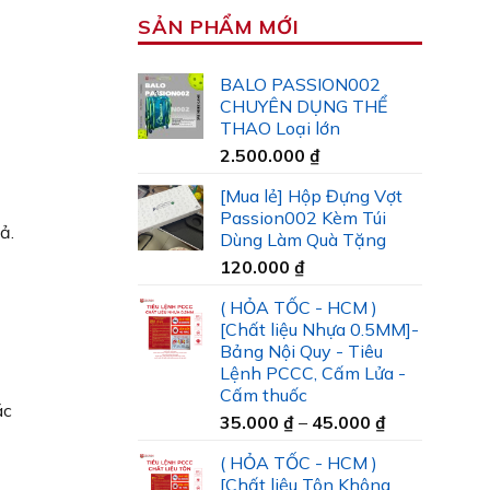
SẢN PHẨM MỚI
BALO PASSION002
CHUYÊN DỤNG THỂ
THAO Loại lớn
2.500.000
₫
[Mua lẻ] Hộp Đựng Vợt
Passion002 Kèm Túi
ả.
Dùng Làm Quà Tặng
120.000
₫
( HỎA TỐC - HCM )
[Chất liệu Nhựa 0.5MM]-
Bảng Nội Quy - Tiêu
Lệnh PCCC, Cấm Lửa -
Cấm thuốc
ác
Khoảng
35.000
₫
–
45.000
₫
giá:
( HỎA TỐC - HCM )
từ
[Chất liệu Tôn Không