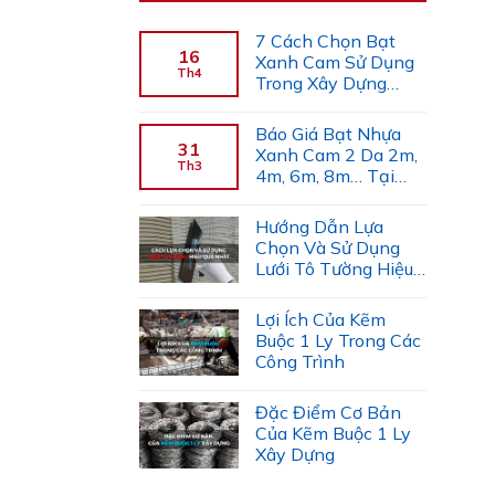
7 Cách Chọn Bạt
16
Xanh Cam Sử Dụng
Th4
Trong Xây Dựng
(Chuyên Gia Gợi Ý)
Báo Giá Bạt Nhựa
31
Xanh Cam 2 Da 2m,
Th3
4m, 6m, 8m… Tại
Công Ty Tiến Trường
Hướng Dẫn Lựa
Chọn Và Sử Dụng
Lưới Tô Tường Hiệu
Quả
Lợi Ích Của Kẽm
Buộc 1 Ly Trong Các
Công Trình
Đặc Điểm Cơ Bản
Của Kẽm Buộc 1 Ly
Xây Dựng