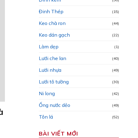
Đinh Thép
(15)
Keo chà ron
(44)
Keo dán gạch
(22)
Làm dẹp
(1)
Lưới che lan
(40)
Lưới nhựa
(49)
Lưới tô tường
(30)
Ni long
(42)
Ống nước dẻo
(49)
à
Tôn lá
(52)
BÀI VIẾT MỚI