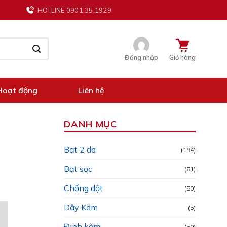
HOTLINE 0901.35.1929
Đăng nhập
Giỏ hàng
Hoạt động
Liên hệ
DANH MỤC
Bạt 2 da
(194)
Bạt sọc
(81)
Chống dột
(50)
Dây Kẽm
(5)
Đinh kẽm
(50)