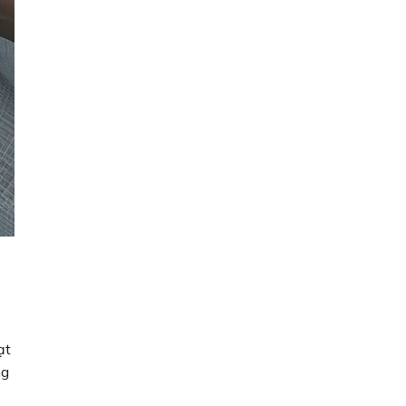
ạt
ng