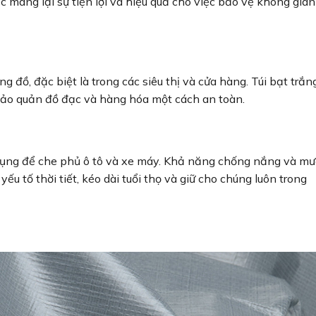
c mang lại sự tiện lợi và hiệu quả cho việc bảo vệ không gian
 đồ, đặc biệt là trong các siêu thị và cửa hàng. Túi bạt trắn
bảo quản đồ đạc và hàng hóa một cách an toàn.
 dụng để che phủ ô tô và xe máy. Khả năng chống nắng và m
ếu tố thời tiết, kéo dài tuổi thọ và giữ cho chúng luôn trong