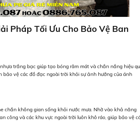
iải Pháp Tối Ưu Cho Bảo Vệ Ban
t nhựa trắng bạc giúp tạo bóng râm mát và chắn nắng hiệu qu
n bảo vệ các đồ đạc ngoài trời khỏi sự ảnh hưởng của ánh
che chắn không gian sống khỏi nước mưa. Nhờ vào khả năng
n công và các khu vực ngoài trời luôn khô ráo, giúp bảo vệ c