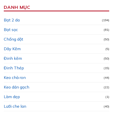
DANH MỤC
Bạt 2 da
(194)
Bạt sọc
(81)
Chống dột
(50)
Dây Kẽm
(5)
Đinh kẽm
(50)
Đinh Thép
(15)
Keo chà ron
(44)
Keo dán gạch
(22)
Làm dẹp
(1)
Lưới che lan
(40)