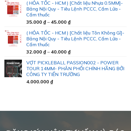
( HỎA TỐC - HCM ) [Chất liệu Nhựa 0.5MM]-
Bảng Nội Quy - Tiêu Lệnh PCCC, Cấm Lửa -
Cấm thuốc
Khoảng
35.000
₫
–
45.000
₫
giá:
( HỎA TỐC - HCM ) [Chất liệu Tôn Không Gỉ]-
từ
Bảng Nội Quy - Tiêu Lệnh PCCC, Cấm Lửa -
35.000 ₫
Cấm thuốc
đến
Khoảng
32.000
₫
–
40.000
₫
45.000 ₫
giá:
VỢT PICKLEBALL PASSION002 - POWER
từ
TOUR 14MM- PHÂN PHỐI CHÍNH HÃNG BỞI
32.000 ₫
CÔNG TY TIẾN TRƯỜNG
đến
4.000.000
₫
40.000 ₫