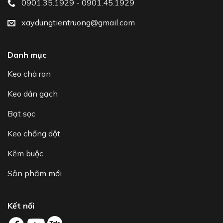
0901.35.1929 - 0901.45.1929
xaydungtientruong@gmail.com
Danh mục
Keo chà ron
Keo dán gạch
Bạt sọc
Keo chống dột
Kẽm buộc
Sản phẩm mới
Kết nối