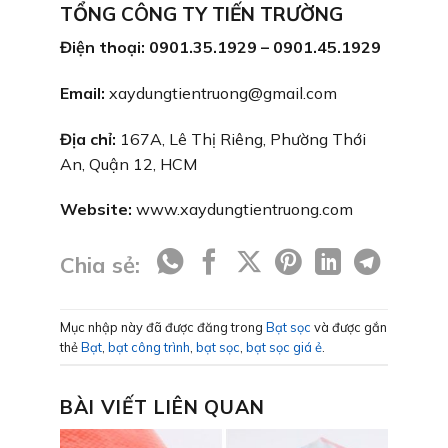
TỔNG CÔNG TY TIẾN TRƯỜNG
Điện thoại: 0901.35.1929 – 0901.45.1929
Email:
xaydungtientruong@gmail.com
Địa chỉ:
167A, Lê Thị Riêng, Phường Thới
An, Quận 12, HCM
Website:
www.xaydungtientruong.com
Chia sẻ:
Mục nhập này đã được đăng trong
Bạt sọc
và được gắn
thẻ
Bạt
,
bạt công trình
,
bạt sọc
,
bạt sọc giá ẻ
.
BÀI VIẾT LIÊN QUAN